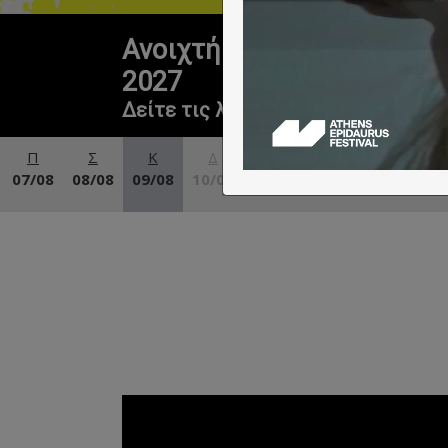
Ανοιχτή Πρόσκληση για τ
2027
Δείτε τις λεπτομέρειες
Π
Σ
Κ
Δ
Τ
Τ
Π
07/08
08/08
09/08
10/08
11/08
12/08
13/08
1