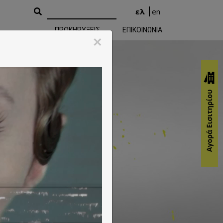
ελ
en
ΠΡΟΚΗΡΥΞΕΙΣ
ΕΠΙΚΟΙΝΩΝΙΑ
rming Arts
×