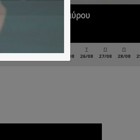
ιβάλ Αθηνών Επιδαύρου
Σ
Κ
Δ
Τ
Τ
Π
Π
22/08
23/08
24/08
25/08
26/08
27/08
28/08
2