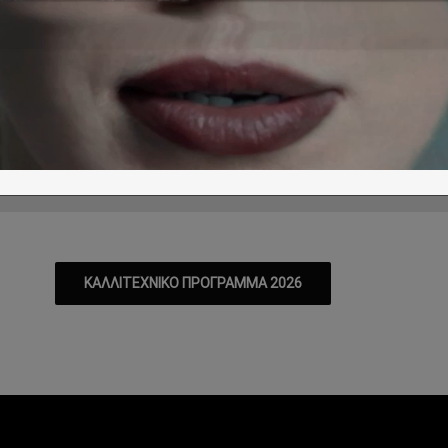
ο Καλλιτεχνικό Πρόγραμμα του Φεστ
Π
Σ
Κ
Δ
Τ
Τ
Π
Π
4/08
15/08
16/08
17/08
18/08
19/08
20/08
21/08
ΚΑΛΛΙΤΕΧΝΙΚΟ ΠΡΟΓΡΑΜΜΑ 2026