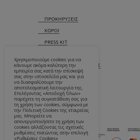
ΠΡΟΚΗΡΥΞΕΙΣ
ΧΩΡΟΙ
PRESS KIT
Χρησιμοποιούμε cookies για να
κάνουμε ακόμα καλύτερη την
ΓΕΝΙΚΕΣ ΠΛΗΡΟΦΟΡΙΕΣ
εμπειρία σας κατά την επίσκεψή
Τ.
+30 210 9282900
/ 901
σας στην ιστοσελίδα μας και για
να διασφαλίσουμε την
αποτελεσματική λειτουργία της.
Επιλέγοντας «Αποδοχή Όλων»
παρέχετε τη συγκατάθεση σας για
τη χρήση των cookies, σύμφωνα με
την Πολιτική Cookies της εταιρείας
μας. Μπορείτε να
απενεργοποιήσετε τη χρήση των
cookies αλλάζοντας τις σχετικές
ρυθμίσεις πατώντας στην επιλογή
«Ρυθμίσεις Cookies»