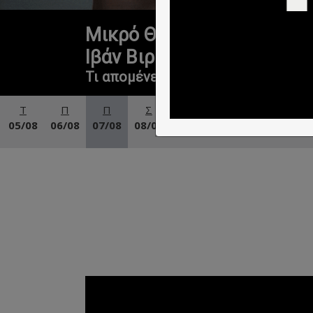
Ανοιχτή Πρόσκληση για τ
2027
Δείτε τις λεπτομέρειες
Τ
Π
Π
Σ
Κ
Δ
Τ
05/08
06/08
07/08
08/08
09/08
10/08
11/08
1