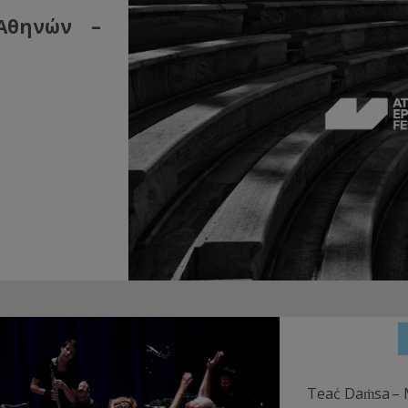
Αθηνών –
Teaċ Daṁsa – 