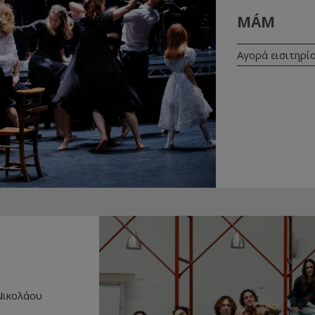
MÁM
Αγορά εισιτηρί
Νικολάου