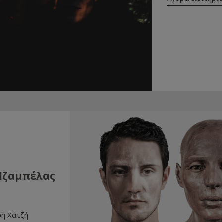
ζαμπέλας
ρη Χατζή