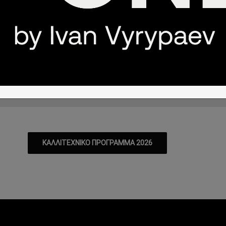
ο Καλλιτεχνικό Πρόγραμμα του Φεστ
Τ
Π
Π
Σ
Κ
Δ
Τ
Τ
2/08
13/08
14/08
15/08
16/08
17/08
18/08
19/08
ΚΑΛΛΙΤΕΧΝΙΚΟ ΠΡΟΓΡΑΜΜΑ 2026