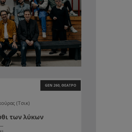
GEN 260, ΘΕΑΤΡΟ
κούρας (Τσικ)
ύθι των λύκων
ου