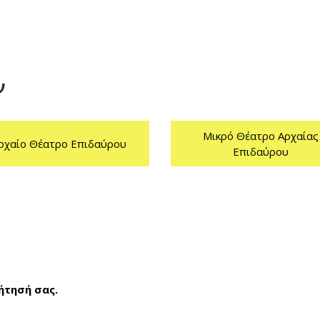
ν
Μικρό Θέατρο Αρχαίας
ρχαίο Θέατρο Επιδαύρου
Επιδαύρου
ήτησή σας.