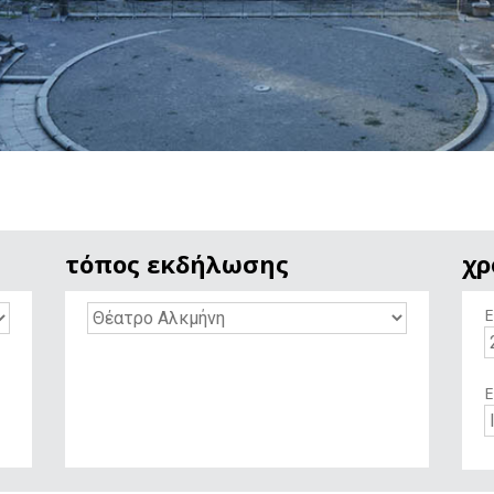
τόπος εκδήλωσης
χρ
Ε
Ε