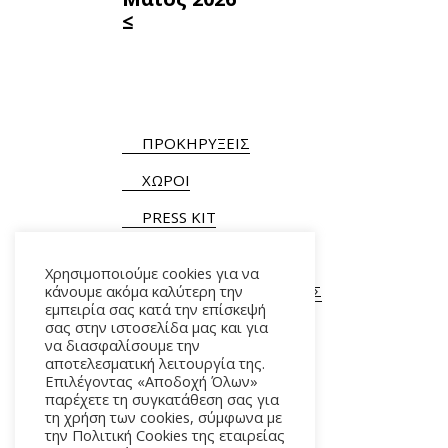
≤
ΠΡΟΚΗΡΥΞΕΙΣ
ΧΩΡΟΙ
PRESS KIT
Χρησιμοποιούμε cookies για να
κάνουμε ακόμα καλύτερη την
ΓΕΝΙΚΕΣ ΠΛΗΡΟΦΟΡΙΕΣ
εμπειρία σας κατά την επίσκεψή
Τ.
+30 210 9282900
/ 901
σας στην ιστοσελίδα μας και για
να διασφαλίσουμε την
αποτελεσματική λειτουργία της.
Επιλέγοντας «Αποδοχή Όλων»
παρέχετε τη συγκατάθεση σας για
τη χρήση των cookies, σύμφωνα με
την Πολιτική Cookies της εταιρείας