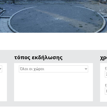
τόπος εκδήλωσης
χρ
Ε
Ε