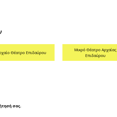
ν
Μικρό Θέατρο Αρχαίας
ρχαίο Θέατρο Επιδαύρου
Επιδαύρου
ήτησή σας.