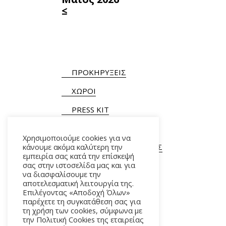
≤
ΠΡΟΚΗΡΥΞΕΙΣ
ΧΩΡΟΙ
PRESS KIT
Χρησιμοποιούμε cookies για να
κάνουμε ακόμα καλύτερη την
ΓΕΝΙΚΕΣ ΠΛΗΡΟΦΟΡΙΕΣ
εμπειρία σας κατά την επίσκεψή
Τ.
+30 210 9282900
/ 901
σας στην ιστοσελίδα μας και για
να διασφαλίσουμε την
αποτελεσματική λειτουργία της.
Επιλέγοντας «Αποδοχή Όλων»
παρέχετε τη συγκατάθεση σας για
τη χρήση των cookies, σύμφωνα με
την Πολιτική Cookies της εταιρείας