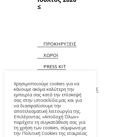
≤
ΠΡΟΚΗΡΥΞΕΙΣ
ΧΩΡΟΙ
PRESS KIT
Χρησιμοποιούμε cookies για να
κάνουμε ακόμα καλύτερη την
ΓΕΝΙΚΕΣ ΠΛΗΡΟΦΟΡΙΕΣ
εμπειρία σας κατά την επίσκεψή
Τ.
+30 210 9282900
/ 901
σας στην ιστοσελίδα μας και για
να διασφαλίσουμε την
αποτελεσματική λειτουργία της.
Επιλέγοντας «Αποδοχή Όλων»
παρέχετε τη συγκατάθεση σας για
τη χρήση των cookies, σύμφωνα με
την Πολιτική Cookies της εταιρείας