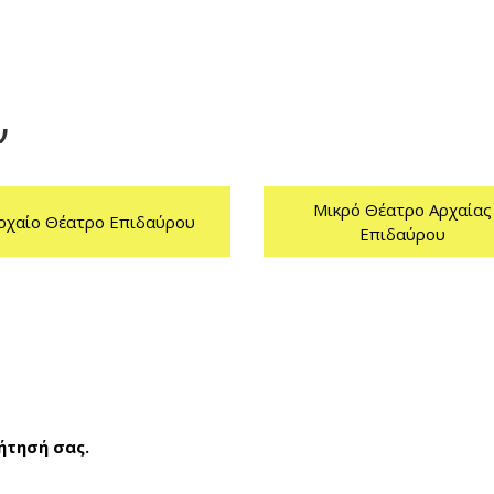
ν
Μικρό Θέατρο Αρχαίας
ρχαίο Θέατρο Επιδαύρου
Επιδαύρου
ήτησή σας.