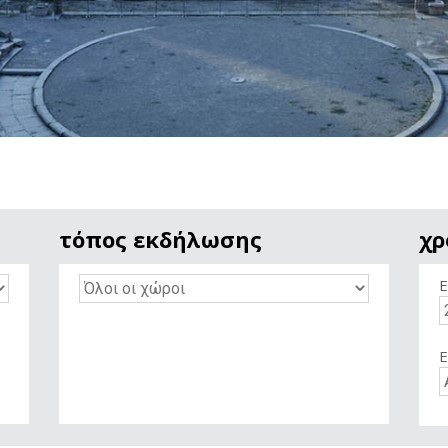
τόπος εκδήλωσης
χρ
Ε
Ε