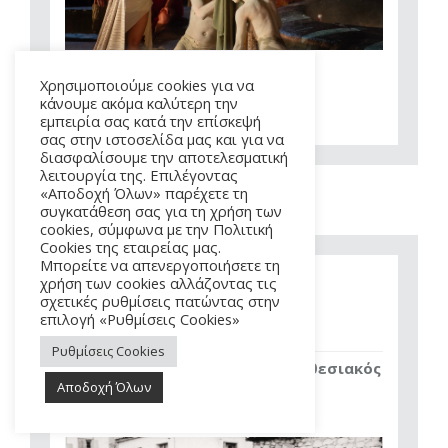
Χρησιμοποιούμε cookies για να
κάνουμε ακόμα καλύτερη την
Αγορά εισιτηρίου
εμπειρία σας κατά την επίσκεψή
σας στην ιστοσελίδα μας και για να
διασφαλίσουμε την αποτελεσματική
λειτουργία της. Επιλέγοντας
«Αποδοχή Όλων» παρέχετε τη
συγκατάθεση σας για τη χρήση των
σάββατο 22.08.2026
cookies, σύμφωνα με την Πολιτική
Cookies της εταιρείας μας.
Μπορείτε να απενεργοποιήσετε τη
χρήση των cookies αλλάζοντας τις
σχετικές ρυθμίσεις πατώντας στην
Περιοδική έκθεση
επιλογή «Ρυθμίσεις Cookies»
ΧΟΡΩΝ ΧΩΡΟΣ
Ρυθμίσεις Cookies
Αρχαίο Θέατρο Επιδαύρου | Εκθεσιακός
Αποδοχή Όλων
Χώρος