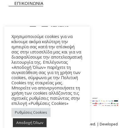
ΕΠΙΚΟΙΝΩΝΙΑ
Χρησιμοποιούμε cookies για να
κάνουμε ακόμα καλύτερη την
εμπειρία σας κατά την επίσκεψή
ΑΛΚΜΗΝΗΣ 5 – 118 54 ΑΘΗΝΑ
σας στην ιστοσελίδα μας και για να
διασφαλίσουμε την αποτελεσματική
λειτουργία της. Επιλέγοντας
«Αποδοχή Όλων» παρέχετε τη
συγκατάθεση σας για τη χρήση των
cookies, σύμφωνα με την Πολιτική
Cookies της εταιρείας μας.
Μπορείτε να απενεργοποιήσετε τη
χρήση των cookies αλλάζοντας τις
σχετικές ρυθμίσεις πατώντας στην
επιλογή «Ρυθμίσεις Cookies»
Ρυθμίσεις Cookies
Αποδοχή Όλων
Ⓒ Athens Epidaurus Festival 2026 All rights reserved. | Developed