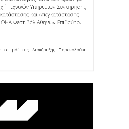
οχή Τεχνικών Υπηρεσιών Συντήρησης
γκατάστασης και Απεγκατάστασης
ΩΗΑ Φεστιβάλ Αθηνών Επιδαύρου
ε το pdf της Διακήρυξης Παρακαλούμε