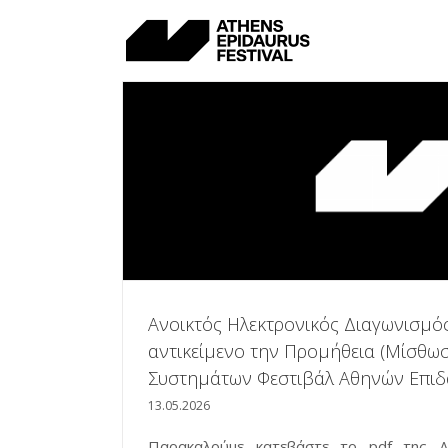
Skip
to
content
Ανοικτός Ηλεκτρονικός Διαγωνισμό
αντικείμενο την Προμήθεια (Μίσθω
Συστημάτων Φεστιβάλ Αθηνών Επιδ
13.05.2026
Παρακαλούμε κατεβάστε το pdf της Δ