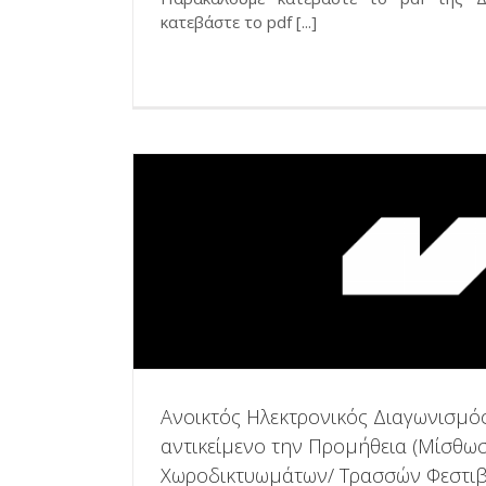
κατεβάστε το pdf [...]
Ανοικτός Ηλεκτρονικός Διαγωνισμό
αντικείμενο την Προμήθεια (Μίσθω
Χωροδικτυωμάτων/ Τρασσών Φεστι