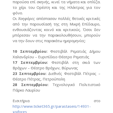
παρούσα επί σκηνής, κινεί τα νήματα και οπλίζει
το χέρι του Ορέστη και της Ηλέκτρας για τον
φόνο.
Οι
Χοηφόρες
απέσπασαν πολλές θετικές κριτικές
από την παρουσίασή της στη Μικρή Επίδαυρο,
ενθουσιάζοντας κοινό και κριτικούς. Όσοι δεν
μπόρεσαν να την παρακολουθήσουν, μπορούν
να την δουν στις παρακάτω ημερομηνίες:
10 Σεπτεμβρίου:
Φεστιβάλ Ρεματιάς Δήμου
Χαλανδρίου – Ευριπίδειο Θέατρο Ρεματιάς
17 Σεπτεμβρίου:
Φεστιβάλ στη σκιά των
Βράχων – Θέατρο Βράχων, Βύρωνας
23 Σεπτεμβρίου:
Διεθνές Φεστιβάλ Πέτρας –
Θέατρο Πέτρας, Πετρούπολη
28 Σεπτεμβρίου:
Τεχνολογικό Πολιτιστικό
Πάρκο Λαυρίου
Εισιτήρια στο
http://www.ticket365.gr/parastaseis/14931-
xoifores