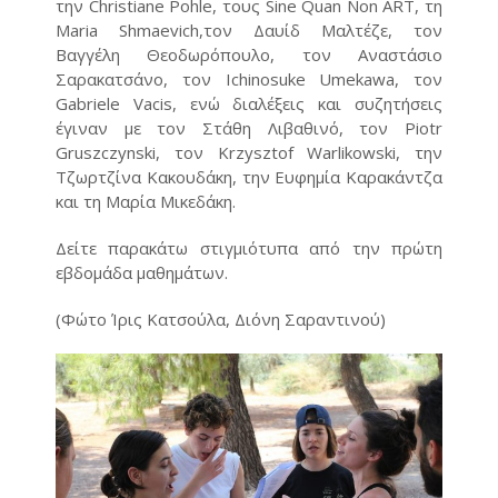
την Christiane Pohle, τους Sine Quan Non ART, τη
Maria Shmaevich,τον Δαυίδ Μαλτέζε, τον
Βαγγέλη Θεοδωρόπουλο, τον Αναστάσιο
Σαρακατσάνο, τον Ichinosuke Umekawa, τον
Gabriele Vacis, ενώ διαλέξεις και συζητήσεις
έγιναν με τον Στάθη Λιβαθινό, τον Piotr
Gruszczynski, τον Krzysztof Warlikowski, την
Τζωρτζίνα Κακουδάκη, την Ευφημία Καρακάντζα
και τη Μαρία Μικεδάκη.
Δείτε παρακάτω στιγμιότυπα από την πρώτη
εβδομάδα μαθημάτων.
(Φώτο Ίρις Κατσούλα, Διόνη Σαραντινού)