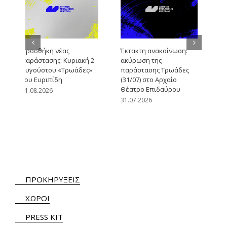
Ανοιχτή Πρόσκληση για
Ανεκτίμητες εμπειρίες
το Καλλιτεχνικό
στην Αρχαία Επίδαυρο
Πρόγραμμα του
από το Φεστιβάλ, την
Φεστιβάλ Αθηνών
Εθνική Τράπεζα και την
Επιδαύρου 2027
Mastercard
05.08.2026
04.08.2026
ΠΡΟΚΗΡΥΞΕΙΣ
ΧΩΡΟΙ
PRESS KIT