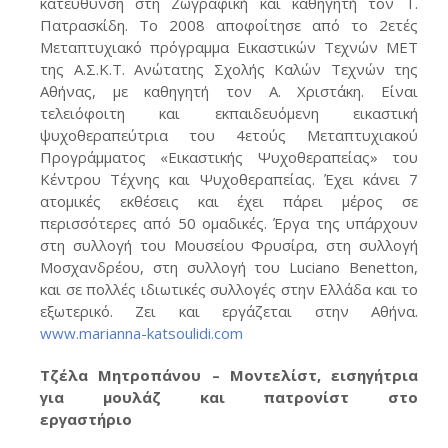
κατεύθυνση στη Ζωγραφική και καθηγητή τον Τ.
Πατρασκίδη. Το 2008 αποφοίτησε από το 2ετές
Μεταπτυχιακό πρόγραμμα Εικαστικών Τεχνών ΜΕΤ
της Α.Σ.Κ.Τ. Ανώτατης Σχολής Καλών Τεχνών της
Αθήνας, με καθηγητή τον Α. Χριστάκη. Είναι
τελειόφοιτη και εκπαιδευόμενη εικαστική
ψυχοθεραπεύτρια του 4ετούς Μεταπτυχιακού
Προγράμματος «Εικαστικής Ψυχοθεραπείας» του
Κέντρου Τέχνης και Ψυχοθεραπείας. Έχει κάνει 7
ατομικές εκθέσεις και έχει πάρει μέρος σε
περισσότερες από 50 ομαδικές. Έργα της υπάρχουν
στη συλλογή του Μουσείου Φρυσίρα, στη συλλογή
Μοσχανδρέου, στη συλλογή του Luciano Benetton,
και σε πολλές ιδιωτικές συλλογές στην Ελλάδα και το
εξωτερικό. Ζει και εργάζεται στην Αθήνα.
www.marianna-katsoulidi.com
Τζέλα Μητροπάνου – Μοντελίστ, εισηγήτρια
για μουλάζ και πατρονίστ στο
εργαστήριο