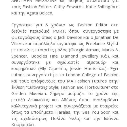
ΑNOTHER MAGAZINE ως βοηθός στυλίστρια για
τους Fashion Editors Cathy Edwards, Katie Shillingford
και την Agata Belcen.
Εργάστηκε για 6 χρόνια ως Fashion Editor στο
διεθνές περιοδικό PORT, όπου συνεργάστηκε με
φωτογράφους όπως ο Jack Davison και ο Jonathan De
Villiers και παράλληλα εργάστηκε ως Freelance Stylist
με ποίκιλες εταιρείες μόδας (Giorgio Armani, Marks &
Spencer, Boodles Fine Diamond Jewellery κ.ά.), και
συνεργάστηκε με σχεδιαστές αξεσουάρ και
κοσμημάτων (Ally Capellino, Jessie Ηarris κ.α.). Έχει
επίσης συνεργαστεί με το London College of Fashion
και τους απόφοιτους του MA Fashion Futures στην
έκθεση “Cultivating Style; Fashion and Horticulture” στο
Garden Museum. Σήμερα μοιράζει το χρόνο της
μεταξύ Λευκωσίας και Αθήνας όπου αναλαμβάνει
καλλιτεχνικά project και συνεργάζεται με εταιρείες
όπως τα υποδήματα Haralas, την Sea You Soon και
τις σχεδιάστριες Πολίνα Έλλις και την Ιωάννα
Κουρμπέλα.