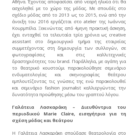
Αθήνα. Έχοντας αποφασίσει από νεαρή ηλικία ότι θα
ασχοληθεί με το χώρο της μόδας. Με σπουδές στο
σχέδιο μόδας από το 2013 ως το 2015, ενώ από την
άνοιξη του 2016 εργάζεται στο atelier της Ιωάννας
Κουρμπέλα. Ξεκινώντας από 4μηνη πρακτική άσκηση,
έχει ενταχθεί τα τελευταία τρία χρόνια ως creative
assistant στο δημιουργικό τμήμα της εταιρείας
συμμετέχοντας στη δημιουργία των συλλογών, σε
φωτογραφίσεις και στις καλλιτεχνικές
δραστηριότητες του brand. Παράλληλα, με αγάπη για
το θεατρικό κουστούμι παρακολούθησε σεμινάριο
ενδυματολογίας και σκηνογραφίας θεάτρου
εμπλουτίζοντας τις γνώσεις της ενώ παρακολουθεί
και σεμινάριο fashion journalist καλλιεργώντας την
δυνατότητα προώθησης μέσω του γραπτού λόγου.
Γαλάτεια Λασκαράκη – Διευθύντρια του
περιοδικού Marie Claire, εισηγήτρια για τη
σχέση μόδας και θεάτρου
Η Γαλάτεια Λασκαράκη σπούδασε θεατρολογία στο