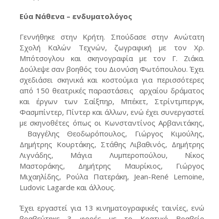
Εύα Νάθενα – ενδυματολόγος
Γεννήθηκε στην Κρήτη. Σπούδασε στην Ανώτατη
Σχολή Καλών Τεχνών, ζωγραφική με τον Χρ.
Μπότσογλου και σκηνογραφία με τον Γ. Ζιάκα.
Δούλεψε σαν βοηθός του Διονύση Φωτόπουλου. Έχει
σχεδιάσει σκηνικά και κοστούμια για περισσότερες
από 150 θεατρικές παραστάσεις αρχαίου δράματος
και έργων των Σαίξπηρ, Μπέκετ, Στρίντμπεργκ,
Φασμπίντερ, Πίντερ και άλλων, ενώ έχει συνεργαστεί
με σκηνοθέτες όπως οι Κωνσταντίνος Αρβανιτάκης,
Βαγγέλης Θεοδωρόπουλος, Γιώργος Κιμούλης,
Δημήτρης Κουρτάκης, Στάθης Λιβαθινός, Δημήτρης
Λιγνάδης, Μάγια Λυμπεροπούλου, Νίκος
Μαστοράκης, Δημήτρης Μαυρίκιος, Γιώργος
Μιχαηλίδης, Ρούλα Πατεράκη,
Jean-René
Lemoine,
Ludovic Lagarde και άλλους.
Έχει εργαστεί για 13 κινηματογραφικές ταινίες, ενώ
βραβεύτηκε 3 φορές με το Κρατικό Βραβείο