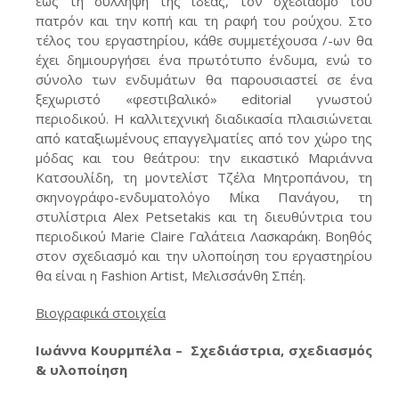
έως τη σύλληψη της ιδέας, τον σχεδιασμό του
πατρόν και την κοπή και τη ραφή του ρούχου. Στο
τέλος του εργαστηρίου, κάθε συμμετέχουσα /-ων θα
έχει δημιουργήσει ένα πρωτότυπο ένδυμα, ενώ το
σύνολο των ενδυμάτων θα παρουσιαστεί σε ένα
ξεχωριστό «φεστιβαλικό» editorial γνωστού
περιοδικού. H καλλιτεχνική διαδικασία πλαισιώνεται
από καταξιωμένους επαγγελματίες από τον χώρο της
μόδας και του θεάτρου: την εικαστικό Μαριάννα
Κατσουλίδη, τη μοντελίστ Τζέλα Μητροπάνου, τη
σκηνογράφο-ενδυματολόγο Μίκα Πανάγου, τη
στυλίστρια Alex Petsetakis και τη διευθύντρια του
περιοδικού Marie Claire Γαλάτεια Λασκαράκη. Βοηθός
στον σχεδιασμό και την υλοποίηση του εργαστηρίου
θα είναι η Fashion Artist, Μελισσάνθη Σπέη.
Βιογραφικά στοιχεία
Ιωάννα Κουρμπέλα – Σχεδιάστρια, σχεδιασμός
& υλοποίηση