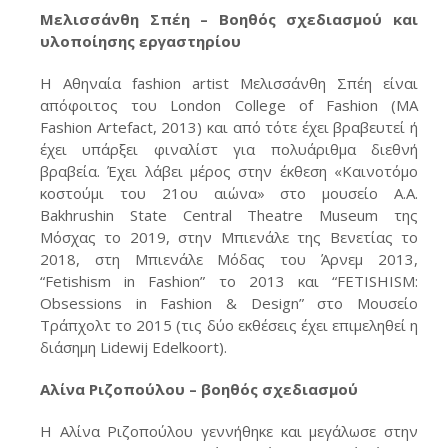
Μελισσάνθη Σπέη – Βοηθός σχεδιασμού και
υλοποίησης εργαστηρίου
H Αθηναία fashion artist Μελισσάνθη Σπέη είναι
απόφοιτος του London College of Fashion (MA
Fashion Artefact, 2013) και από τότε έχει βραβευτεί ή
έχει υπάρξει φιναλίστ για πολυάριθμα διεθνή
βραβεία. Έχει λάβει μέρος στην έκθεση «Καινοτόμο
κοστούμι του 21ου αιώνα» στο μουσείο A.A.
Bakhrushin State Central Theatre Museum της
Μόσχας το 2019, στην Μπιενάλε της Βενετίας το
2018, στη Μπιενάλε Μόδας του Άρνεμ 2013,
“Fetishism in Fashion” το 2013 και “FETISHISM:
Obsessions in Fashion & Design” στο Μουσείο
Τράπχολτ το 2015 (τις δύο εκθέσεις έχει επιμεληθεί η
διάσημη Lidewij Edelkoort).
Αλίνα Ριζοπούλου – βοηθός σχεδιασμού
Η Αλίνα Ριζοπούλου γεννήθηκε και μεγάλωσε στην