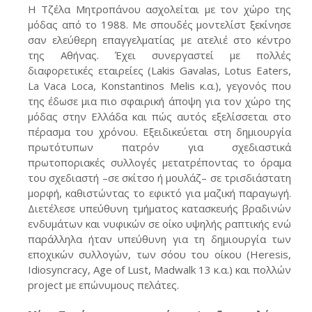
Η Τζέλα Μητροπάνου ασχολείται με τον χώρο της
μόδας από το 1988. Με σπουδές μοντελίστ ξεκίνησε
σαν ελεύθερη επαγγελματίας με ατελιέ στο κέντρο
της Αθήνας. Έχει συνεργαστεί με πολλές
διαφορετικές εταιρείες (Lakis Gavalas, Lotus Eaters,
La Vaca Loca, Konstantinos Melis κ.α.), γεγονός που
της έδωσε μια πιο σφαιρική άποψη για τον χώρο της
μόδας στην Ελλάδα και πώς αυτός εξελίσσεται στο
πέρασμα του χρόνου. Εξειδικεύεται στη δημιουργία
πρωτότυπων πατρόν για σχεδιαστικά
πρωτοποριακές συλλογές μετατρέποντας το όραμα
του σχεδιαστή –σε σκίτσο ή μουλάζ– σε τρισδιάστατη
μορφή, καθιστώντας το εφικτό για μαζική παραγωγή.
Διετέλεσε υπεύθυνη τμήματος κατασκευής βραδινών
ενδυμάτων και νυφικών σε οίκο υψηλής ραπτικής ενώ
παράλληλα ήταν υπεύθυνη για τη δημιουργία των
εποχικών συλλογών, των σόου του οίκου (Heresis,
Idiosyncracy, Age of Lust, Madwalk 13 κ.α.) και πολλών
project με επώνυμους πελάτες.