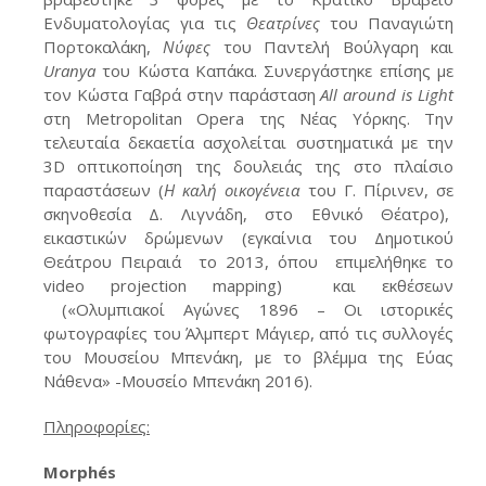
Ενδυματολογίας για τις
Θεατρίνες
του Παναγιώτη
Πορτοκαλάκη,
Νύφες
του Παντελή Βούλγαρη και
Uranya
του Κώστα Καπάκα. Συνεργάστηκε επίσης με
τον Κώστα Γαβρά στην παράσταση
All around is Light
στη Metropolitan Opera της Νέας Υόρκης. Την
τελευταία δεκαετία ασχολείται συστηματικά με την
3D οπτικοποίηση της δουλειάς της στο πλαίσιο
παραστάσεων (
Η καλή oικογένεια
του Γ. Πίρινεν, σε
σκηνοθεσία Δ. Λιγνάδη, στο Εθνικό Θέατρο),
εικαστικών δρώμενων (εγκαίνια του Δημοτικού
Θεάτρου Πειραιά το 2013, όπου επιμελήθηκε το
video projection mapping) και εκθέσεων
(«Ολυμπιακοί Αγώνες 1896 – Οι ιστορικές
φωτογραφίες του Άλμπερτ Μάγιερ, από τις συλλογές
του Μουσείου Μπενάκη, με το βλέμμα της Εύας
Νάθενα» -Μουσείο Μπενάκη 2016).
Πληροφορίες:
Morph
é
s