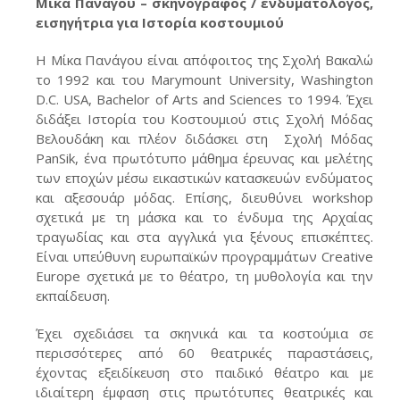
Μίκα Πανάγου – σκηνογράφος / ενδυματολόγος,
εισηγήτρια για Ιστορία κοστουμιού
Η Μίκα Πανάγου είναι απόφοιτος της Σχολή Βακαλώ
το 1992 και του Marymount University, Washington
D.C. USA, Bachelor of Arts and Sciences το 1994. Έχει
διδάξει Ιστορία του Κοστουμιού στις Σχολή Μόδας
Βελουδάκη και πλέον διδάσκει στη Σχολή Μόδας
PanSik, ένα πρωτότυπο μάθημα έρευνας και μελέτης
των εποχών μέσω εικαστικών κατασκευών ενδύματος
και αξεσουάρ μόδας. Επίσης, διευθύνει workshop
σχετικά με τη μάσκα και το ένδυμα της Αρχαίας
τραγωδίας και στα αγγλικά για ξένους επισκέπτες.
Είναι υπεύθυνη ευρωπαϊκών προγραμμάτων Creative
Europe σχετικά με το θέατρο, τη μυθολογία και την
εκπαίδευση.
Έχει σχεδιάσει τα σκηνικά και τα κοστούμια σε
περισσότερες από 60 θεατρικές παραστάσεις,
έχοντας εξειδίκευση στο παιδικό θέατρο και με
ιδιαίτερη έμφαση στις πρωτότυπες θεατρικές και