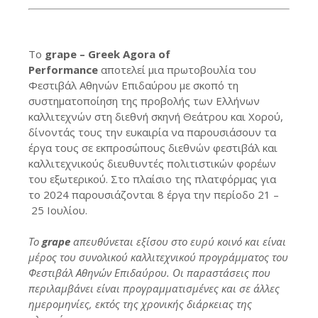
Το
grape – Greek Agora of
Performance
αποτελεί μια πρωτοβουλία του
Φεστιβάλ Αθηνών Επιδαύρου με σκοπό τη
συστηματοποίηση της προβολής των Ελλήνων
καλλιτεχνών στη διεθνή σκηνή Θεάτρου και Χορού,
δίνοντ
ά
ς
τους
την ευκαιρία να παρουσιάσουν τα
έργα τους σε εκπροσώπους διεθνών
φ
εστιβάλ και
καλλιτεχνικούς διευθυντές πολιτιστικών φορέων
του εξωτερικού. Στο πλαίσιο της πλατφόρμας
για
το 2024
παρουσιάζονται
8
έργα
την περίοδο 21
–
25
Ιουλίου
.
Το
grape
απευθύνεται εξίσου στο ευρύ κοινό
και είναι
μέρος του συνολικού καλλιτεχνικού προγράμματος του
Φεστιβάλ Αθηνών Επιδαύρου. Οι παραστάσεις που
περιλαμβάνει είναι προγραμματισμένες και σε άλλες
ημερομηνίες, εκτός της χρονικής διάρκειας της