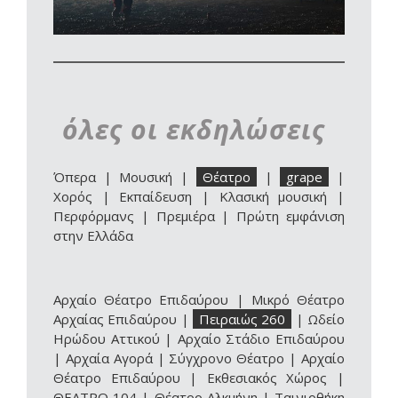
όλες οι εκδηλώσεις
Όπερα
|
Μουσική
|
Θέατρο
|
grape
|
Χορός
|
Εκπαίδευση
|
Κλασική μουσική
|
Περφόρμανς
|
Πρεμιέρα
|
Πρώτη εμφάνιση
στην Ελλάδα
Αρχαίο Θέατρο Επιδαύρου
|
Μικρό Θέατρο
Αρχαίας Επιδαύρου
|
Πειραιώς 260
|
Ωδείο
Ηρώδου Αττικού
|
Αρχαίο Στάδιο Επιδαύρου
|
Αρχαία Αγορά
|
Σύγχρονο Θέατρο
|
Αρχαίο
Θέατρο Επιδαύρου | Εκθεσιακός Χώρος
|
ΘΕΑΤΡΟ 104
|
Θέατρο Αλκμήνη
|
Ταινιοθήκη