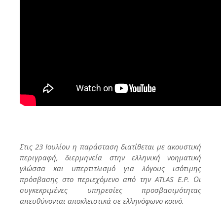
Στις 23 Ιουλίου η παράσταση διατίθεται με ακουστική
περιγραφή, διερμηνεία στην ελληνική νοηματική
γλώσσα και υπερτιτλισμό για λόγους ισότιμης
πρόσβασης στο περιεχόμενο από την ATLAS E.P. Οι
συγκεκριμένες υπηρεσίες προσβασιμότητας
απευθύνονται αποκλειστικά σε ελληνόφωνο κοινό.