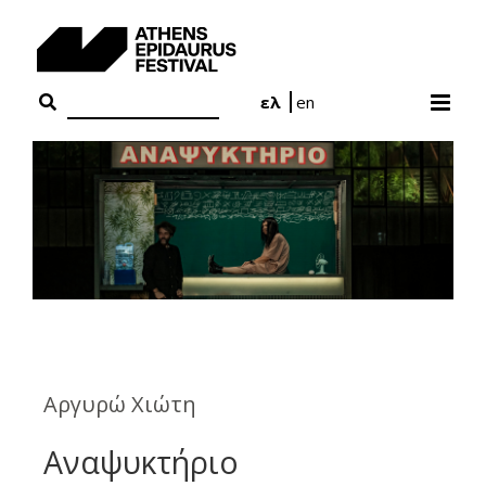
Skip
to
content
ελ
en
Αργυρώ Χιώτη
Αναψυκτήριο