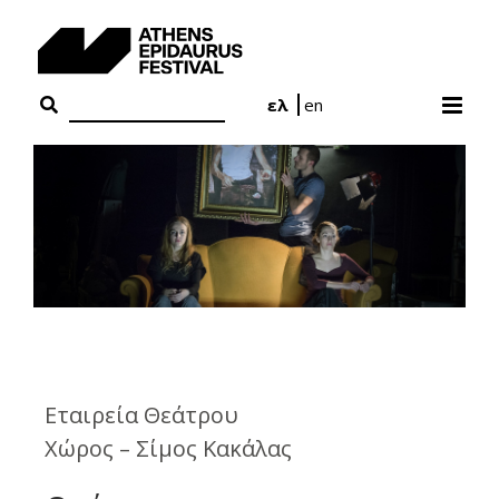
Skip
to
content
ελ
en
Εταιρεία Θεάτρου
Χώρος – Σίμος Κακάλας