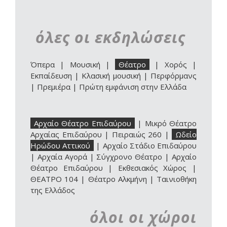
όλες οι εκδηλώσεις
Όπερα
|
Μουσική
|
Θέατρο
|
Χορός
|
Εκπαίδευση
|
Κλασική μουσική
|
Περφόρμανς
|
Πρεμιέρα
|
Πρώτη εμφάνιση στην Ελλάδα
Αρχαίο Θέατρο Επιδαύρου
|
Μικρό Θέατρο
Αρχαίας Επιδαύρου
|
Πειραιώς 260
|
Ωδείο
Ηρώδου Αττικού
|
Αρχαίο Στάδιο Επιδαύρου
|
Αρχαία Αγορά
|
Σύγχρονο Θέατρο
|
Αρχαίο
Θέατρο Επιδαύρου | Εκθεσιακός Χώρος
|
ΘΕΑΤΡΟ 104
|
Θέατρο Αλκμήνη
|
Ταινιοθήκη
της Ελλάδος
όλοι οι χώροι