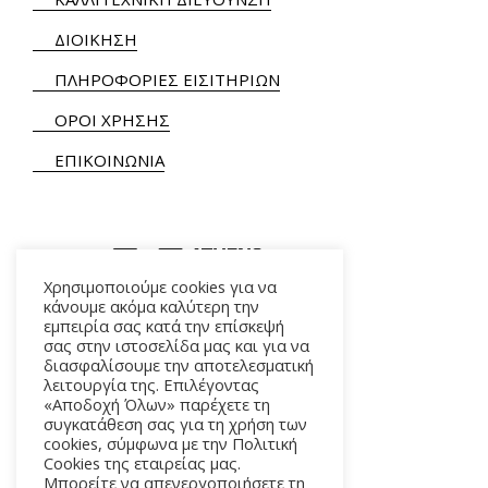
ΔΙΟΙΚΗΣΗ
ΠΛΗΡΟΦΟΡΙΕΣ ΕΙΣΙΤΗΡΙΩΝ
ΟΡΟΙ ΧΡΗΣΗΣ
ΕΠΙΚΟΙΝΩΝΙΑ
Χρησιμοποιούμε cookies για να
κάνουμε ακόμα καλύτερη την
εμπειρία σας κατά την επίσκεψή
ΑΛΚΜΗΝΗΣ 5 – 118 54 ΑΘΗΝΑ
σας στην ιστοσελίδα μας και για να
διασφαλίσουμε την αποτελεσματική
λειτουργία της. Επιλέγοντας
«Αποδοχή Όλων» παρέχετε τη
συγκατάθεση σας για τη χρήση των
cookies, σύμφωνα με την Πολιτική
Cookies της εταιρείας μας.
Μπορείτε να απενεργοποιήσετε τη