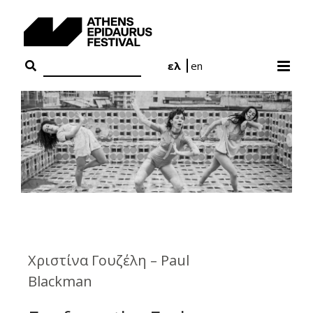
Skip
to
content
ελ
en
Χριστίνα Γουζέλη – Paul
Blackman