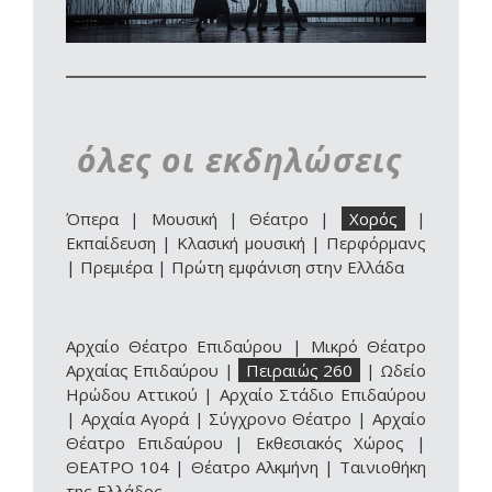
όλες οι εκδηλώσεις
Όπερα
|
Μουσική
|
Θέατρο
|
Χορός
|
Εκπαίδευση
|
Κλασική μουσική
|
Περφόρμανς
|
Πρεμιέρα
|
Πρώτη εμφάνιση στην Ελλάδα
Αρχαίο Θέατρο Επιδαύρου
|
Μικρό Θέατρο
Αρχαίας Επιδαύρου
|
Πειραιώς 260
|
Ωδείο
Ηρώδου Αττικού
|
Αρχαίο Στάδιο Επιδαύρου
|
Αρχαία Αγορά
|
Σύγχρονο Θέατρο
|
Αρχαίο
Θέατρο Επιδαύρου | Εκθεσιακός Χώρος
|
ΘΕΑΤΡΟ 104
|
Θέατρο Αλκμήνη
|
Ταινιοθήκη
της Ελλάδος