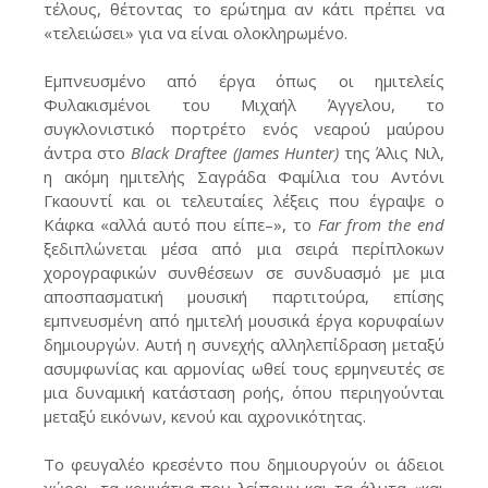
τέλους, θέτοντας το ερώτημα αν κάτι πρέπει να
«τελειώσει» για να είναι ολοκληρωμένο.
Εμπνευσμένο από έργα όπως οι ημιτελείς
Φυλακισμένοι του Μιχαήλ Άγγελου, το
συγκλονιστικό πορτρέτο ενός νεαρού μαύρου
άντρα στο
Black Draftee (James Hunter)
της Άλις Νιλ,
η ακόμη ημιτελής Σαγράδα Φαμίλια του Αντόνι
Γκαουντί και οι τελευταίες λέξεις που έγραψε ο
Κάφκα «αλλά αυτό που είπε–», το
Far from the end
ξεδιπλώνεται μέσα από μια σειρά περίπλοκων
χορογραφικών συνθέσεων σε συνδυασμό με μια
αποσπασματική μουσική παρτιτούρα, επίσης
εμπνευσμένη από ημιτελή μουσικά έργα κορυφαίων
δημιουργών. Αυτή η συνεχής αλληλεπίδραση μεταξύ
ασυμφωνίας και αρμονίας ωθεί τους ερμηνευτές σε
μια δυναμική κατάσταση ροής, όπου περιηγούνται
μεταξύ εικόνων, κενού και αχρονικότητας.
Το φευγαλέο κρεσέντο που δημιουργούν οι άδειοι
χώροι, τα κομμάτια που λείπουν και τα άλυτα «και