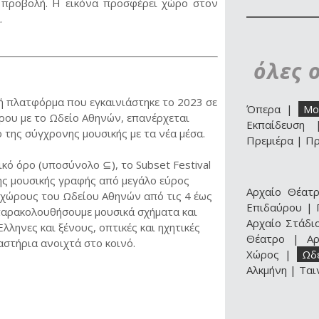
προβολή. Η εικόνα προσφέρει χώρο στον
.
όλες 
κή πλατφόρμα που εγκαινιάστηκε το 2023 σε
Όπερα
|
Μο
ου με το Ωδείο Αθηνών, επανέρχεται
Εκπαίδευση
της σύγχρονης μουσικής με τα νέα μέσα.
Πρεμιέρα
|
Πρ
κό όρο (υποσύνολο ⊆), το Subset Festival
ης μουσικής γραφής από μεγάλο εύρος
Αρχαίο Θέατ
 χώρους του Ωδείου Αθηνών από τις 4 έως
Επιδαύρου
|
 παρακολουθήσουμε μουσικά σχήματα και
Αρχαίο Στάδι
λληνες και ξένους, οπτικές και ηχητικές
Θέατρο
|
Α
αστήρια ανοιχτά στο κοινό.
Χώρος
|
Ωδ
Αλκμήνη
|
Ται