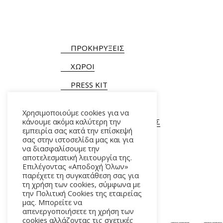
ΠΡΟΚΗΡΥΞΕΙΣ
ΧΩΡΟΙ
PRESS KIT
Χρησιμοποιούμε cookies για να
ΓΕΝΙΚΕΣ ΠΛΗΡΟΦΟΡΙΕΣ
κάνουμε ακόμα καλύτερη την
εμπειρία σας κατά την επίσκεψή
Τ.
+30 210 9282900
/ 901
σας στην ιστοσελίδα μας και για
να διασφαλίσουμε την
αποτελεσματική λειτουργία της.
Επιλέγοντας «Αποδοχή Όλων»
παρέχετε τη συγκατάθεση σας για
τη χρήση των cookies, σύμφωνα με
την Πολιτική Cookies της εταιρείας
μας. Μπορείτε να
απενεργοποιήσετε τη χρήση των
cookies αλλάζοντας τις σχετικές