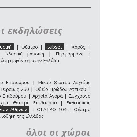
οι εκδηλώσεις
υσική
|
Θέατρο
|
Subset
|
Χορός
|
|
Κλασική μουσική
|
Περφόρμανς
|
ώτη εμφάνιση στην Ελλάδα
ρο Επιδαύρου
|
Μικρό Θέατρο Αρχαίας
Πειραιώς 260
|
Ωδείο Ηρώδου Αττικού
|
ο Επιδαύρου
|
Αρχαία Αγορά
|
Σύγχρονο
ρχαίο Θέατρο Επιδαύρου | Εκθεσιακός
είον Αθηνών
|
ΘΕΑΤΡΟ 104
|
Θέατρο
νιοθήκη της Ελλάδος
όλοι οι χώροι