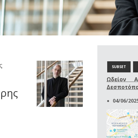
ς
SUBSET
Ωδείον Α
Δεσποτόπο
ύρης
04/06/2025