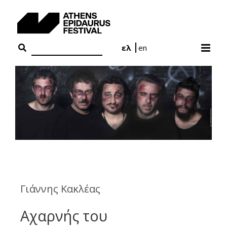
Skip
to
content
ελ
en
Γιάννης Κακλέας
Αχαρνής του