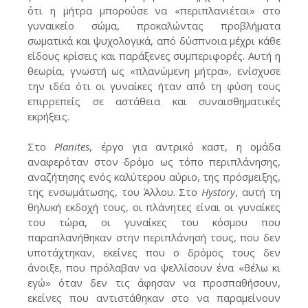
ότι η μήτρα μπορούσε να «περιπλανιέται» στο
γυναικείο σώμα, προκαλώντας προβλήματα
σωματικά και ψυχολογικά, από δύσπνοια μέχρι κάθε
είδους κρίσεις και παράξενες συμπεριφορές. Αυτή η
θεωρία, γνωστή ως «πλανώμενη μήτρα», ενίσχυσε
την ιδέα ότι οι γυναίκες ήταν από τη φύση τους
επιρρεπείς σε αστάθεια και συναισθηματικές
εκρήξεις.
Στο
Planites
, έργο για αντρικό καστ, η ομάδα
αναφερόταν στον δρόμο ως τόπο περιπλάνησης,
αναζήτησης ενός καλύτερου αύριο, της πρόσμειξης,
της ενσωμάτωσης, του Άλλου. Στο
Hystory
, αυτή τη
θηλυκή εκδοχή τους, οι πλάνητες είναι οι γυναίκες
του τώρα, οι γυναίκες του κόσμου που
παραπλανήθηκαν στην περιπλάνησή τους, που δεν
υποτάχτηκαν, εκείνες που ο δρόμος τους δεν
άνοιξε, που πρόλαβαν να ψελλίσουν ένα «θέλω κι
εγώ» όταν δεν τις άφησαν να προσπαθήσουν,
εκείνες που αντιστάθηκαν στο να παραμείνουν