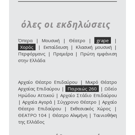
όλες οι εκδηλώσεις
Όπερα
|
Μουσική
|
Θέατρο
|
grape
|
Χορός
|
Εκπαίδευση
|
Κλασική μουσική
|
Περφόρμανς
|
Πρεμιέρα
|
Πρώτη εμφάνιση
στην Ελλάδα
Αρχαίο Θέατρο Επιδαύρου
|
Μικρό Θέατρο
Αρχαίας Επιδαύρου
|
Πειραιώς 260
|
Ωδείο
Ηρώδου Αττικού
|
Αρχαίο Στάδιο Επιδαύρου
|
Αρχαία Αγορά
|
Σύγχρονο Θέατρο
|
Αρχαίο
Θέατρο Επιδαύρου | Εκθεσιακός Χώρος
|
ΘΕΑΤΡΟ 104
|
Θέατρο Αλκμήνη
|
Ταινιοθήκη
της Ελλάδος