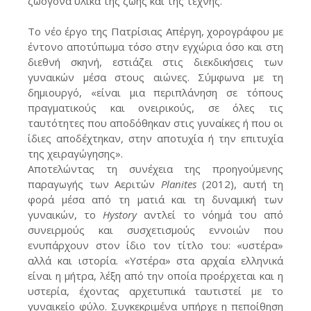
ζωογόνα υλικά της ζωής και της τέχνης.
Το νέο έργο της Πατρίσιας Απέργη, χορογράφου με
έντονο αποτύπωμα τόσο στην εγχώρια όσο και στη
διεθνή σκηνή, εστιάζει στις διεκδικήσεις των
γυναικών μέσα στους αιώνες. Σύμφωνα με τη
δημιουργό, «είναι μια περιπλάνηση σε τόπους
πραγματικούς και ονειρικούς, σε όλες τις
ταυτότητες που αποδόθηκαν στις γυναίκες ή που οι
ίδιες αποδέχτηκαν, στην αποτυχία ή την επιτυχία
της χειραγώγησης».
Αποτελώντας τη συνέχεια της προηγούμενης
παραγωγής των Αεριτών
Planites
(2012), αυτή τη
φορά μέσα από τη ματιά και τη δυναμική των
γυναικών, το
Hystory
αντλεί το νόημά του από
συνειρμούς και συσχετισμούς εννοιών που
ενυπάρχουν στον ίδιο τον τίτλο του: «υστέρα»
αλλά και ιστορία. «Υστέρα» στα αρχαία ελληνικά
είναι η μήτρα, λέξη από την οποία προέρχεται και η
υστερία, έχοντας αρχετυπικά ταυτιστεί με το
γυναικείο φύλο. Συγκεκριμένα υπήρχε η πεποίθηση