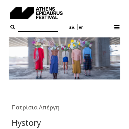
Skip
to
content
ελ
en
Πατρίσια Απέργη
Hystory