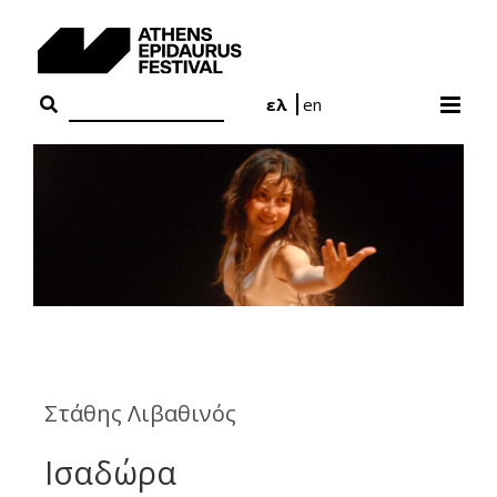
Skip
to
content
ελ
en
Στάθης Λιβαθινός
Ισαδώρα