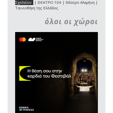
Σχολείον
|
ΘΕΑΤΡΟ 104
|
Θέατρο Αλκμήνη
|
Ταινιοθήκη της Ελλάδος
όλοι οι χώροι