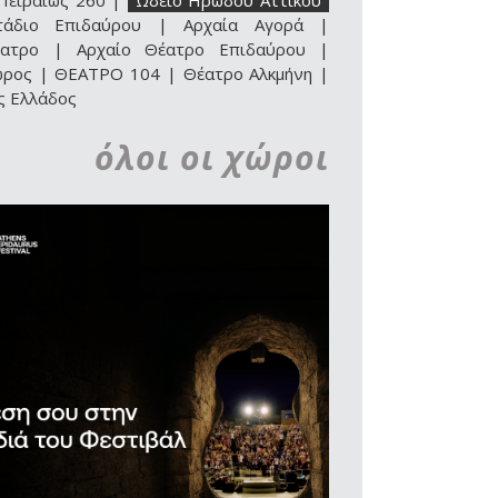
Πειραιώς 260
|
Ωδείο Ηρώδου Αττικού
τάδιο Επιδαύρου
|
Αρχαία Αγορά
|
ατρο
|
Αρχαίο Θέατρο Επιδαύρου |
ώρος
|
ΘΕΑΤΡΟ 104
|
Θέατρο Αλκμήνη
|
ς Ελλάδος
όλοι οι χώροι