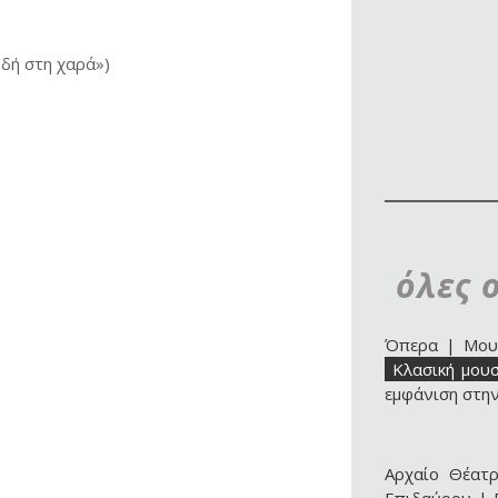
«Ωδή στη χαρά»)
όλες 
Όπερα
|
Μου
Κλασική μουσ
εμφάνιση στη
Αρχαίο Θέατ