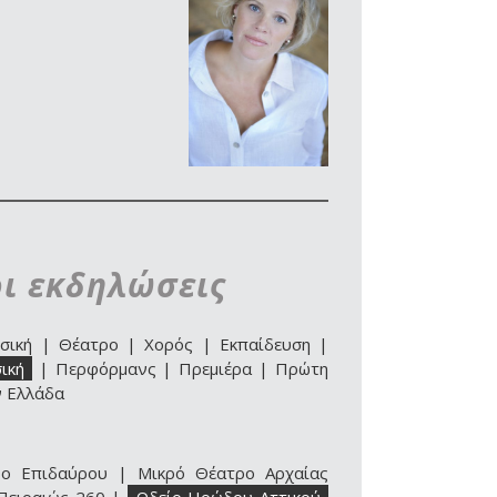
οι εκδηλώσεις
σική
|
Θέατρο
|
Χορός
|
Εκπαίδευση
|
ική
|
Περφόρμανς
|
Πρεμιέρα
|
Πρώτη
ν Ελλάδα
ρο Επιδαύρου
|
Μικρό Θέατρο Αρχαίας