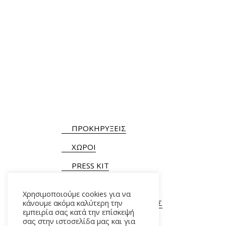
ΠΡΟΚΗΡΥΞΕΙΣ
ΧΩΡΟΙ
PRESS KIT
Χρησιμοποιούμε cookies για να
ΓΕΝΙΚΕΣ ΠΛΗΡΟΦΟΡΙΕΣ
κάνουμε ακόμα καλύτερη την
εμπειρία σας κατά την επίσκεψή
Τ.
+30 210 9282900
/ 901
σας στην ιστοσελίδα μας και για