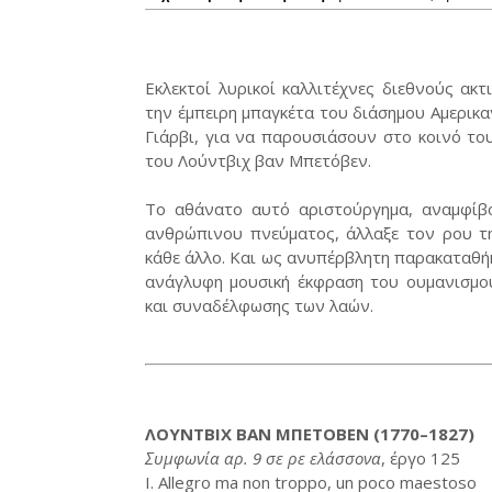
Εκλεκτοί λυρικοί καλλιτέχνες διεθνούς ακ
την έμπειρη μπαγκέτα του διάσημου Αμερικα
Γιάρβι, για να παρουσιάσουν στο κοινό τ
του Λούντβιχ βαν Μπετόβεν.
Το αθάνατο αυτό αριστούργημα, αναμφίβο
ανθρώπινου πνεύματος, άλλαξε τον ρου τ
κάθε άλλο. Και ως ανυπέρβλητη παρακαταθήκ
ανάγλυφη μουσική έκφραση του ουμανισμού
και συναδέλφωσης των λαών.
ΛΟΥΝΤΒΙΧ ΒΑΝ ΜΠΕΤΟΒΕΝ (1770–1827)
Συμφωνία αρ. 9 σε ρε ελάσσονα
, έργο 125
I. Allegro ma non troppo, un poco maestoso