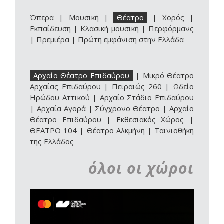
Όπερα
|
Μουσική
|
Θέατρο
|
Χορός
|
Εκπαίδευση
|
Κλασική μουσική
|
Περφόρμανς
|
Πρεμιέρα
|
Πρώτη εμφάνιση στην Ελλάδα
Αρχαίο Θέατρο Επιδαύρου
|
Μικρό Θέατρο
Αρχαίας Επιδαύρου
|
Πειραιώς 260
|
Ωδείο
Ηρώδου Αττικού
|
Αρχαίο Στάδιο Επιδαύρου
|
Αρχαία Αγορά
|
Σύγχρονο Θέατρο
|
Αρχαίο
Θέατρο Επιδαύρου | Εκθεσιακός Χώρος
|
ΘΕΑΤΡΟ 104
|
Θέατρο Αλκμήνη
|
Ταινιοθήκη
της Ελλάδος
όλοι οι χώροι