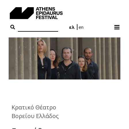
Skip
to
content
ελ
en
Κρατικό Θέατρο
Βορείου Ελλάδος