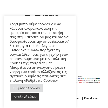
Χρησιμοποιούμε cookies για να
κάνουμε ακόμα καλύτερη την
εμπειρία σας κατά την επίσκεψή
ΑΛΚΜΗΝΗΣ 5 – 118 54 ΑΘΗΝΑ
σας στην ιστοσελίδα μας και για να
διασφαλίσουμε την αποτελεσματική
λειτουργία της. Επιλέγοντας
«Αποδοχή Όλων» παρέχετε τη
συγκατάθεση σας για τη χρήση των
cookies, σύμφωνα με την Πολιτική
Cookies της εταιρείας μας.
Μπορείτε να απενεργοποιήσετε τη
χρήση των cookies αλλάζοντας τις
σχετικές ρυθμίσεις πατώντας στην
επιλογή «Ρυθμίσεις Cookies»
Ρυθμίσεις Cookies
Αποδοχή Όλων
Ⓒ Athens Epidaurus Festival 2026 All rights reserved. | Developed
by
iSmart