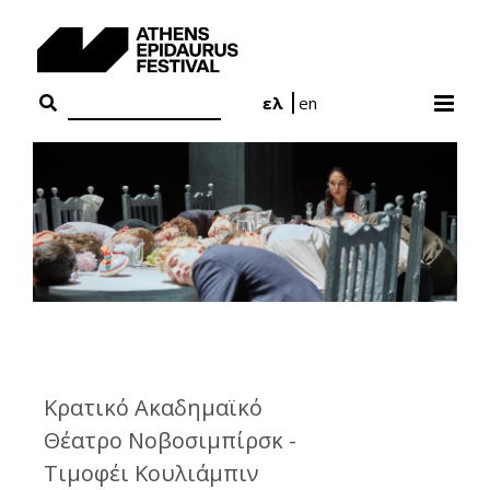
Skip
to
content
ελ
en
Κρατικό Ακαδημαϊκό
Θέατρο Νοβοσιμπίρσκ -
Τιμοφέι Κουλιάμπιν