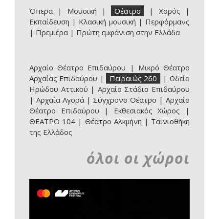
Όπερα
|
Μουσική
|
Θέατρο
|
Χορός
|
Εκπαίδευση
|
Κλασική μουσική
|
Περφόρμανς
|
Πρεμιέρα
|
Πρώτη εμφάνιση στην Ελλάδα
Αρχαίο Θέατρο Επιδαύρου
|
Μικρό Θέατρο
Αρχαίας Επιδαύρου
|
Πειραιώς 260
|
Ωδείο
Ηρώδου Αττικού
|
Αρχαίο Στάδιο Επιδαύρου
|
Αρχαία Αγορά
|
Σύγχρονο Θέατρο
|
Αρχαίο
Θέατρο Επιδαύρου | Εκθεσιακός Χώρος
|
ΘΕΑΤΡΟ 104
|
Θέατρο Αλκμήνη
|
Ταινιοθήκη
της Ελλάδος
όλοι οι χώροι