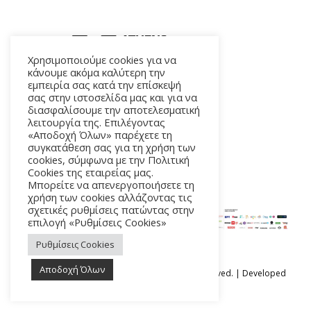
Χρησιμοποιούμε cookies για να
κάνουμε ακόμα καλύτερη την
εμπειρία σας κατά την επίσκεψή
ΑΛΚΜΗΝΗΣ 5 – 118 54 ΑΘΗΝΑ
σας στην ιστοσελίδα μας και για να
διασφαλίσουμε την αποτελεσματική
λειτουργία της. Επιλέγοντας
«Αποδοχή Όλων» παρέχετε τη
συγκατάθεση σας για τη χρήση των
cookies, σύμφωνα με την Πολιτική
Cookies της εταιρείας μας.
Μπορείτε να απενεργοποιήσετε τη
χρήση των cookies αλλάζοντας τις
σχετικές ρυθμίσεις πατώντας στην
επιλογή «Ρυθμίσεις Cookies»
Ρυθμίσεις Cookies
Αποδοχή Όλων
Ⓒ Athens Epidaurus Festival 2026 All rights reserved. | Developed
by
iSmart