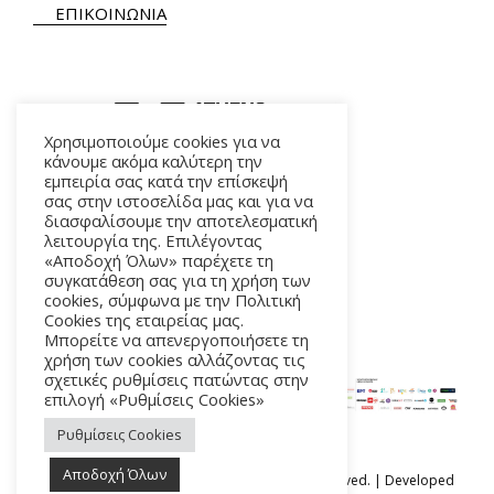
ΕΠΙΚΟΙΝΩΝΙΑ
Χρησιμοποιούμε cookies για να
κάνουμε ακόμα καλύτερη την
εμπειρία σας κατά την επίσκεψή
ΑΛΚΜΗΝΗΣ 5 – 118 54 ΑΘΗΝΑ
σας στην ιστοσελίδα μας και για να
διασφαλίσουμε την αποτελεσματική
λειτουργία της. Επιλέγοντας
«Αποδοχή Όλων» παρέχετε τη
συγκατάθεση σας για τη χρήση των
cookies, σύμφωνα με την Πολιτική
Cookies της εταιρείας μας.
Μπορείτε να απενεργοποιήσετε τη
χρήση των cookies αλλάζοντας τις
σχετικές ρυθμίσεις πατώντας στην
επιλογή «Ρυθμίσεις Cookies»
Ρυθμίσεις Cookies
Αποδοχή Όλων
Ⓒ Athens Epidaurus Festival 2026 All rights reserved. | Developed