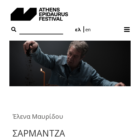
Skip
to
content
ελ
en
Έλενα Μαυρίδου
ΣΑΡΜΑΝΤΖΑ