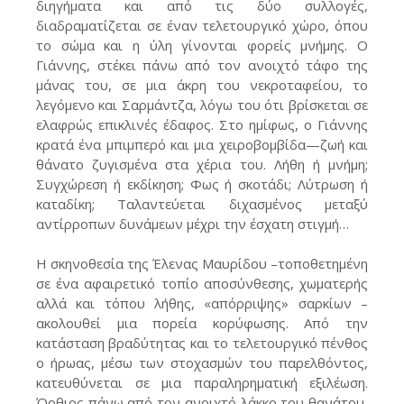
διηγήματα και από τις δύο συλλογές,
διαδραματίζεται σε έναν τελετουργικό χώρο, όπου
το σώμα και η ύλη γίνονται φορείς μνήμης. Ο
Γιάννης, στέκει πάνω από τον ανοιχτό τάφο της
μάνας του, σε μια άκρη του νεκροταφείου, το
λεγόμενο και Σαρμάντζα, λόγω του ότι βρίσκεται σε
ελαφρώς επικλινές έδαφος. Στο ημίφως, ο Γιάννης
κρατά ένα μπιμπερό και μια χειροβομβίδα—ζωή και
θάνατο ζυγισμένα στα χέρια του. Λήθη ή μνήμη;
Συγχώρεση ή εκδίκηση; Φως ή σκοτάδι; Λύτρωση ή
καταδίκη; Ταλαντεύεται διχασμένος μεταξύ
αντίρροπων δυνάμεων μέχρι την έσχατη στιγμή…
Η σκηνοθεσία της Έλενας Μαυρίδου –τοποθετημένη
σε ένα αφαιρετικό τοπίο αποσύνθεσης, χωματερής
αλλά και τόπου λήθης, «απόρριψης» σαρκίων –
ακολουθεί μια πορεία κορύφωσης. Από την
κατάσταση βραδύτητας και το τελετουργικό πένθος
ο ήρωας, μέσω των στοχασμών του παρελθόντος,
κατευθύνεται σε μια παραληρηματική εξιλέωση.
Όρθιος πάνω από τον ανοιχτό λάκκο του θανάτου,