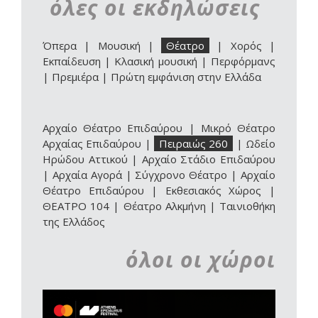
όλες οι εκδηλώσεις
Όπερα
|
Μουσική
|
Θέατρο
|
Χορός
|
Εκπαίδευση
|
Κλασική μουσική
|
Περφόρμανς
|
Πρεμιέρα
|
Πρώτη εμφάνιση στην Ελλάδα
Αρχαίο Θέατρο Επιδαύρου
|
Μικρό Θέατρο
Αρχαίας Επιδαύρου
|
Πειραιώς 260
|
Ωδείο
Ηρώδου Αττικού
|
Αρχαίο Στάδιο Επιδαύρου
|
Αρχαία Αγορά
|
Σύγχρονο Θέατρο
|
Αρχαίο
Θέατρο Επιδαύρου | Εκθεσιακός Χώρος
|
ΘΕΑΤΡΟ 104
|
Θέατρο Αλκμήνη
|
Ταινιοθήκη
της Ελλάδος
όλοι οι χώροι