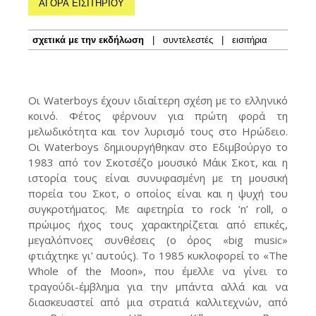
ΑΓΟΡΑ ΕΙΣΙΤΗΡΙΟΥ
σχετικά με την εκδήλωση
|
συντελεστές
|
εισιτήρια
Οι Waterboys έχουν ιδιαίτερη σχέση με το ελληνικό
κοινό. Φέτος φέρνουν για πρώτη φορά τη
μελωδικότητα και τον λυρισμό τους στο Ηρώδειο.
Οι Waterboys δημιουργήθηκαν στο Εδιμβούργο το
1983 από τον Σκοτσέζο μουσικό Μάικ Σκοτ, και η
ιστορία τους είναι συνυφασμένη με τη μουσική
πορεία του Σκοτ, ο οποίος είναι και η ψυχή του
συγκροτήματος. Με αφετηρία το rock ’n’ roll, ο
πρώιμος ήχος τους χαρακτηρίζεται από επικές,
μεγαλόπνοες συνθέσεις (ο όρος «big music»
φτιάχτηκε γι’ αυτούς). Το 1985 κυκλοφορεί το «The
Whole of the Moon», που έμελλε να γίνει το
τραγούδι-έμβλημα για την μπάντα αλλά και να
διασκευαστεί από μια στρατιά καλλιτεχνών, από