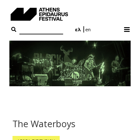
Skip
to
content
ελ
en
The Waterboys