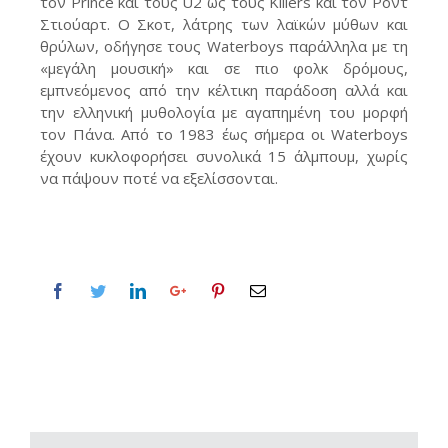
τον Prince και τους U2 ως τους Killers και τον Ροντ
Στιούαρτ. Ο Σκοτ, λάτρης των λαϊκών μύθων και
θρύλων, οδήγησε τους Waterboys παράλληλα με τη
«μεγάλη μουσική» και σε πιο φολκ δρόμους,
εμπνεόμενος από την κέλτικη παράδοση αλλά και
την ελληνική μυθολογία με αγαπημένη του μορφή
τον Πάνα. Από το 1983 έως σήμερα οι Waterboys
έχουν κυκλοφορήσει συνολικά 15 άλμπουμ, χωρίς
να πάψουν ποτέ να εξελίσσονται.