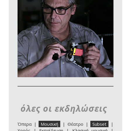
όλες οι εκδηλώσεις
Όπερα
|
Μουσική
|
Θέατρο
|
Subset
|
Χορός
|
Εκπαίδευση
|
Κλασική μουσική
|