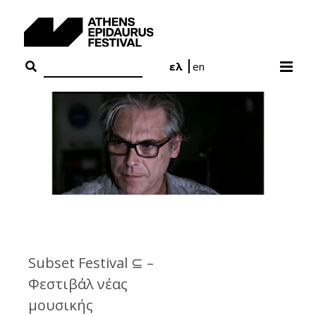
Skip
to
content
ελ
en
Subset Festival ⊆ –
Φεστιβάλ νέας
μουσικής