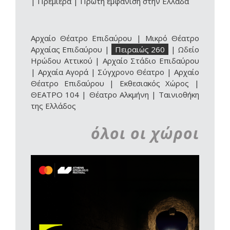
|
Πρεμιέρα
|
Πρώτη εμφάνιση στην Ελλάδα
Αρχαίο Θέατρο Επιδαύρου
|
Μικρό Θέατρο
Αρχαίας Επιδαύρου
|
Πειραιώς 260
|
Ωδείο
Ηρώδου Αττικού
|
Αρχαίο Στάδιο Επιδαύρου
|
Αρχαία Αγορά
|
Σύγχρονο Θέατρο
|
Αρχαίο
Θέατρο Επιδαύρου | Εκθεσιακός Χώρος
|
ΘΕΑΤΡΟ 104
|
Θέατρο Αλκμήνη
|
Ταινιοθήκη
της Ελλάδος
όλοι οι χώροι