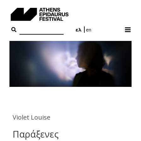
Skip
to
content
ελ
en
Violet Louise
Παράξενες