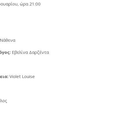
ρουαρίου, ώρα 21:00
Νάθενα
όγος:
Εβελίνα Δαρζέντα
εια:
Violet Louise
λος