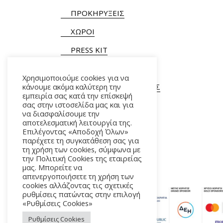
ΠΡΟΚΗΡΥΞΕΙΣ
ΧΩΡΟΙ
PRESS KIT
Χρησιμοποιούμε cookies για να
κάνουμε ακόμα καλύτερη την
ΓΕΝΙΚΕΣ ΠΛΗΡΟΦΟΡΙΕΣ
εμπειρία σας κατά την επίσκεψή
Τ.
+30 210 9282900
/ 901
σας στην ιστοσελίδα μας και για
να διασφαλίσουμε την
αποτελεσματική λειτουργία της.
Επιλέγοντας «Αποδοχή Όλων»
παρέχετε τη συγκατάθεση σας για
τη χρήση των cookies, σύμφωνα με
την Πολιτική Cookies της εταιρείας
μας. Μπορείτε να
απενεργοποιήσετε τη χρήση των
cookies αλλάζοντας τις σχετικές
ρυθμίσεις πατώντας στην επιλογή
«Ρυθμίσεις Cookies»
Ρυθμίσεις Cookies