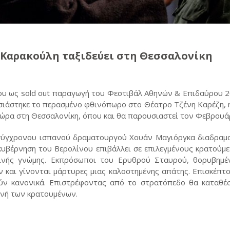
 Καρακούλη ταξιδεύει στη Θεσσαλονίκη
του ως sold out παραγωγή του Φεστιβάλ Αθηνών & Επιδαύρου 2
υσιάστηκε το περασμένο φθινόπωρο στο Θέατρο Τζένη Καρέζη,
τώρα στη Θεσσαλονίκη, όπου και θα παρουσιαστεί τον Φεβρουά
σύγχρονου ισπανού δραματουργού Χουάν Μαγιόργκα διαδραμα
κυβέρνηση του Βερολίνου επιβάλλει σε επιλεγμένους κρατούμ
οινής γνώμης. Εκπρόσωποι του Ερυθρού Σταυρού, θορυβημέν
και γίνονται μάρτυρες μιας καλοστημένης απάτης. Επισκέπτον
ύν κανονικά. Επιστρέφοντας από το στρατόπεδο θα καταθέσο
ονή των κρατουμένων.