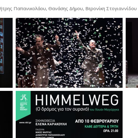
ήτρης Παπανικολάου, Θανάσης Δήμου, Βερονίκη Στογιαννίδου 