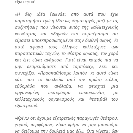
εξωτερικό.
«Η όλη ιδέα ξεκινάει από αυτά που έχω
παρατηρήσει εγώ η ίδια ως δημιουργός μαζί με τις
συζητήσεις που γίνονται εντός της καλλιτεχνικής
κοινότητας και οδηγούν στο συμπέρασμα ότι
είμαστε υποεκπροσωπημένοι στην διεθνή σκηνή. Κι
αυτό αφορά τους έλληνες καλλιτέχνες των
παραστατικών τεχνών, το θέατρο δηλαδή, τον χορό
και ό,τι είναι ανάμεσα. Γιατί είναι καιρός πια να
μην δεσμευόμαστε από ταμπέλες»,
λέει και
συνεχίζει:
«Προσπαθήσαμε λοιπόν, κι αυτό είναι
κάτι που το δουλεύω από την πρώτη κιόλας
εβδομάδα που ανέλαβα, να φτιαχτεί μια
οργανωμένη πλατφόρμα επικοινωνίας με
καλλιτεχνικούς οργανισμούς και Φεστιβάλ του
εξωτερικού.
»Κρίνω ότι έχουμε εξαιρετικές παραγωγές θεάτρου,
χορού, περφόμανς. Είναι κρίμα να μην μπορούμε
να δείξουμε την δουλειά μας έξω. Ό,τι γίνεται δεν