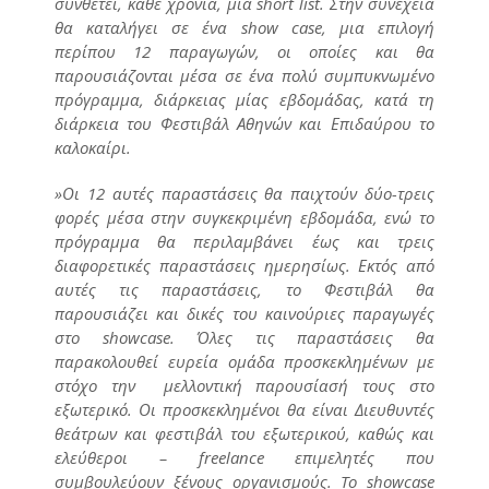
συνθέτει, κάθε χρονιά, μια short list. Στην συνέχεια
θα καταλήγει σε ένα show case, μια επιλογή
περίπου 12 παραγωγών, οι οποίες και θα
παρουσιάζονται μέσα σε ένα πολύ συμπυκνωμένο
πρόγραμμα, διάρκειας μίας εβδομάδας, κατά τη
διάρκεια του Φεστιβάλ Αθηνών και Επιδαύρου το
καλοκαίρι.
»Οι 12 αυτές παραστάσεις θα παιχτούν δύο-τρεις
φορές μέσα στην συγκεκριμένη εβδομάδα, ενώ το
πρόγραμμα θα περιλαμβάνει έως και τρεις
διαφορετικές παραστάσεις ημερησίως. Εκτός από
αυτές τις παραστάσεις, το Φεστιβάλ θα
παρουσιάζει και δικές του καινούριες παραγωγές
στο showcase. Όλες τις παραστάσεις θα
παρακολουθεί ευρεία ομάδα προσκεκλημένων με
στόχο την μελλοντική παρουσίασή τους στο
εξωτερικό. Οι προσκεκλημένοι θα είναι Διευθυντές
θεάτρων και φεστιβάλ του εξωτερικού, καθώς και
ελεύθεροι – freelance επιμελητές που
συμβουλεύουν ξένους οργανισμούς. To showcase