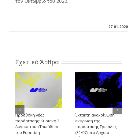
τον Οκτώβριο του 2020.
27.01.2020
Σχετικά Άρθρα
Προσθήκη νέας
Έκτακτη ανακοίνωση:
Α
παράστασης: Κυριακή 2
ακύρωση της
τ
Αυγούστου «Τρωάδες»
παράστασης Τρωάδες
Π
του Ευριπίδη
(31/07) στο Αρχαίο
Φ