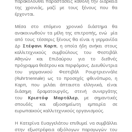
παρακολουθεί παραστάσεις καθ΄όλη την διάρκεια
της χρονιάς, μαζί με τους ξένους που θα
έρχονται.
Μέσα στο επόμενο χρονικό διάστημα θα
ανακοινωθούν τα μέλη της επιτροπής, ενώ μία
από τους τέσσερις ξένους θα είναι η γερμανίδα
Δρ
Στέφανι Καρπ
, η οποία ήδη ανήκει στους
καλλιτεχνικούς συμβούλους του Φεστιβάλ
Αθηνών και Επιδαύρου για το διεθνές
πρόγραμμα θεάτρου και περφόμανς. Διευθύντρια
του γερμανικού Φεστιβάλ Ρουρτριεννάλε
(Ruhrtriennale) ως το προσεχές φθινόπωρο, η
Καρπ, που μιλάει άπταιστα ελληνικά, είναι
διάσημη δραματουργός, στενή συνεργάτης
του
Κριστόφ Μαρτάλερ
, με σημαντικές
σπουδές και αξιοσημείωτη εμπειρία σε
ευρωπαϊκούς καλλιτεχνικούς οργανισμούς.
Η Κατερίνα Ευαγγελάτου επιθυμεί να συμβάλλει
στην εξωστρέφεια αξιόλογων παραγωγών του