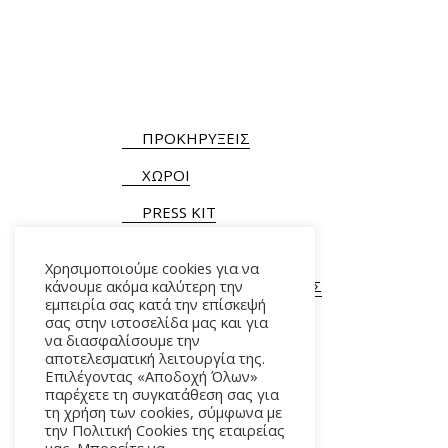
ΠΡΟΚΗΡΥΞΕΙΣ
ΧΩΡΟΙ
PRESS KIT
Χρησιμοποιούμε cookies για να
κάνουμε ακόμα καλύτερη την
ΓΕΝΙΚΕΣ ΠΛΗΡΟΦΟΡΙΕΣ
εμπειρία σας κατά την επίσκεψή
Τ.
+30 210 9282900
/ 901
σας στην ιστοσελίδα μας και για
να διασφαλίσουμε την
αποτελεσματική λειτουργία της.
Επιλέγοντας «Αποδοχή Όλων»
παρέχετε τη συγκατάθεση σας για
τη χρήση των cookies, σύμφωνα με
την Πολιτική Cookies της εταιρείας