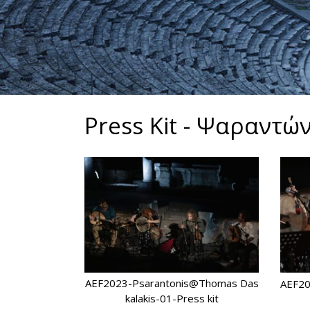
Press Kit - Ψαραντώ
AEF2023-Psarantonis@Thomas Das
AEF20
kalakis-01-Press kit