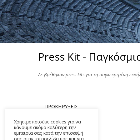
Press Kit - Παγκόσμ
Δε βρέθηκαν press kits για τη συγκεκριμένη εκδ
ΠΡΟΚΗΡΥΞΕΙΣ
ΧΩΡΟΙ
Χρησιμοποιούμε cookies για να
κάνουμε ακόμα καλύτερη την
PRESS KIT
εμπειρία σας κατά την επίσκεψή
σας στην ιστοσελίδα μας και για