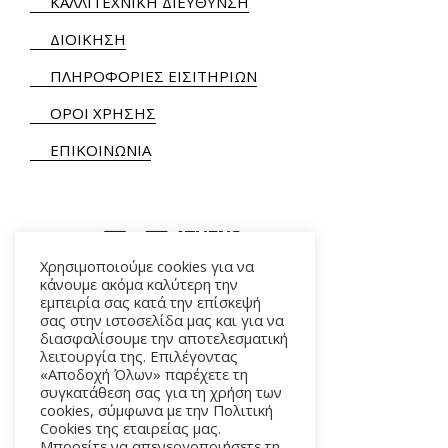
ΚΑΛΛΙΤΕΧΝΙΚΗ ΔΙΕΥΘΥΝΣΗ
ΔΙΟΙΚΗΣΗ
ΠΛΗΡΟΦΟΡΙΕΣ ΕΙΣΙΤΗΡΙΩΝ
ΟΡΟΙ ΧΡΗΣΗΣ
ΕΠΙΚΟΙΝΩΝΙΑ
Χρησιμοποιούμε cookies για να
κάνουμε ακόμα καλύτερη την
εμπειρία σας κατά την επίσκεψή
ΑΛΚΜΗΝΗΣ 5 – 118 54 ΑΘΗΝΑ
σας στην ιστοσελίδα μας και για να
διασφαλίσουμε την αποτελεσματική
λειτουργία της. Επιλέγοντας
«Αποδοχή Όλων» παρέχετε τη
συγκατάθεση σας για τη χρήση των
cookies, σύμφωνα με την Πολιτική
Cookies της εταιρείας μας.
Μπορείτε να απενεργοποιήσετε τη