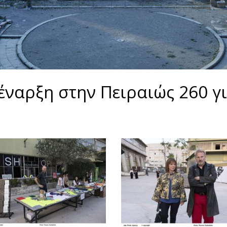
ή έναρξη στην Πειραιώς 260 γ