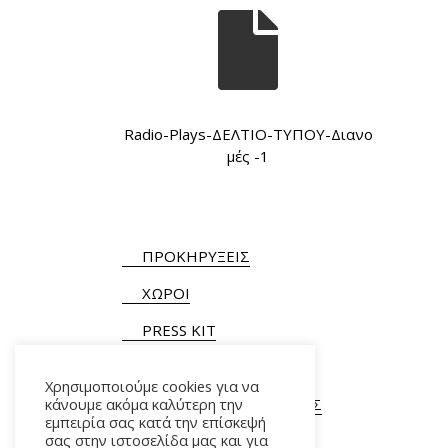
Radio-Plays-ΔΕΛΤΙΟ-ΤΥΠΟΥ-Διανο
μές -1
ΠΡΟΚΗΡΥΞΕΙΣ
ΧΩΡΟΙ
PRESS KIT
Χρησιμοποιούμε cookies για να
κάνουμε ακόμα καλύτερη την
ΓΕΝΙΚΕΣ ΠΛΗΡΟΦΟΡΙΕΣ
εμπειρία σας κατά την επίσκεψή
Τ.
+30 210 9282900
/ 901
σας στην ιστοσελίδα μας και για