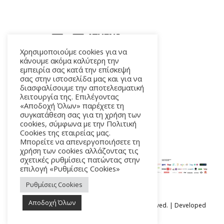
Χρησιμοποιούμε cookies για να
κάνουμε ακόμα καλύτερη την
εμπειρία σας κατά την επίσκεψή
ΑΛΚΜΗΝΗΣ 5 – 118 54 ΑΘΗΝΑ
σας στην ιστοσελίδα μας και για να
διασφαλίσουμε την αποτελεσματική
λειτουργία της. Επιλέγοντας
«Αποδοχή Όλων» παρέχετε τη
συγκατάθεση σας για τη χρήση των
cookies, σύμφωνα με την Πολιτική
Cookies της εταιρείας μας.
Μπορείτε να απενεργοποιήσετε τη
χρήση των cookies αλλάζοντας τις
σχετικές ρυθμίσεις πατώντας στην
επιλογή «Ρυθμίσεις Cookies»
Ρυθμίσεις Cookies
Αποδοχή Όλων
Ⓒ Athens Epidaurus Festival 2026 All rights reserved. | Developed
by
iSmart