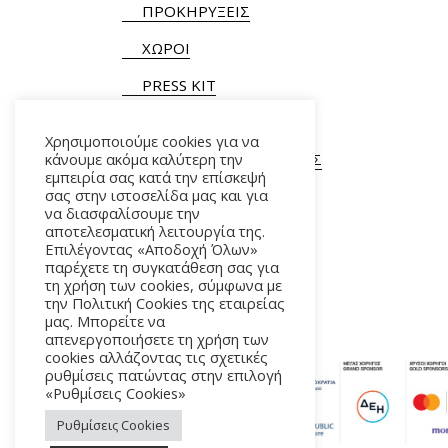
ΠΡΟΚΗΡΥΞΕΙΣ
ΧΩΡΟΙ
PRESS KIT
Χρησιμοποιούμε cookies για να
κάνουμε ακόμα καλύτερη την
ΓΕΝΙΚΕΣ ΠΛΗΡΟΦΟΡΙΕΣ
εμπειρία σας κατά την επίσκεψή
Τ.
+30 210 9282900
/ 901
σας στην ιστοσελίδα μας και για
να διασφαλίσουμε την
αποτελεσματική λειτουργία της.
Επιλέγοντας «Αποδοχή Όλων»
παρέχετε τη συγκατάθεση σας για
τη χρήση των cookies, σύμφωνα με
την Πολιτική Cookies της εταιρείας
μας. Μπορείτε να
απενεργοποιήσετε τη χρήση των
cookies αλλάζοντας τις σχετικές
ρυθμίσεις πατώντας στην επιλογή
«Ρυθμίσεις Cookies»
Ρυθμίσεις Cookies