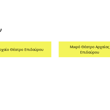
ν
Μικρό Θέατρο Αρχαίας
ρχαίο Θέατρο Επιδαύρου
Επιδαύρου