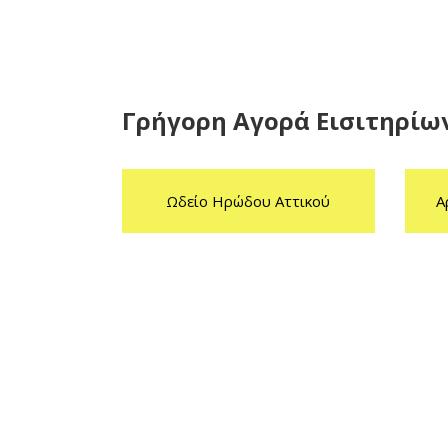
Γρήγορη Αγορά Εισιτηρίω
Ωδείο Ηρώδου Αττικού
Α