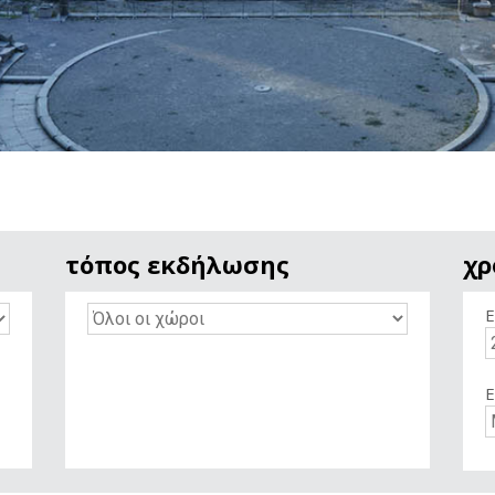
τόπος εκδήλωσης
χρ
Ε
Ε