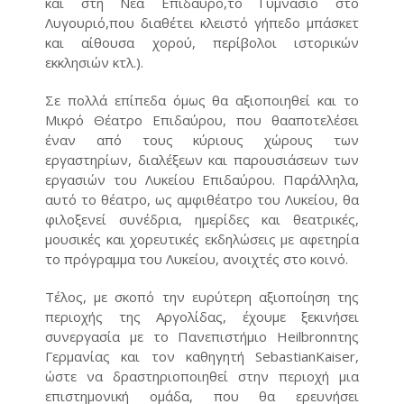
και στη Νέα Επίδαυρο,το Γυμνάσιο στο
Λυγουριό,που διαθέτει κλειστό γήπεδο μπάσκετ
και αίθουσα χορού, περίβολοι ιστορικών
εκκλησιών κτλ.).
Σε πολλά επίπεδα όμως θα αξιοποιηθεί και το
Μικρό Θέατρο Επιδαύρου, που θααποτελέσει
έναν από τους κύριους χώρους των
εργαστηρίων, διαλέξεων και παρουσιάσεων των
εργασιών του Λυκείου Επιδαύρου. Παράλληλα,
αυτό το θέατρο, ως αμφιθέατρο του Λυκείου, θα
φιλοξενεί συνέδρια, ημερίδες και θεατρικές,
μουσικές και χορευτικές εκδηλώσεις με αφετηρία
το πρόγραμμα του Λυκείου, ανοιχτές στο κοινό.
Τέλος, με σκοπό την ευρύτερη αξιοποίηση της
περιοχής της Αργολίδας, έχουμε ξεκινήσει
συνεργασία με το Πανεπιστήμιο Heilbronnτης
Γερμανίας και τον καθηγητή SebastianKaiser,
ώστε να δραστηριοποιηθεί στην περιοχή μια
επιστημονική ομάδα, που θα ερευνήσει