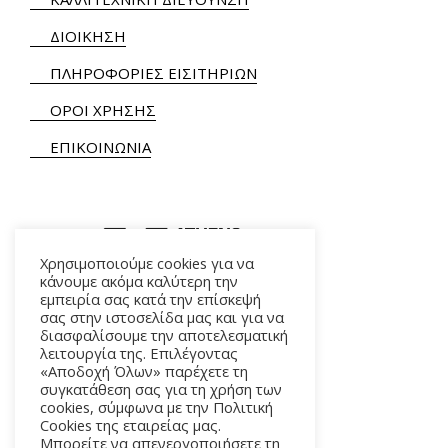
ΔΙΟΙΚΗΣΗ
ΠΛΗΡΟΦΟΡΙΕΣ ΕΙΣΙΤΗΡΙΩΝ
ΟΡΟΙ ΧΡΗΣΗΣ
ΕΠΙΚΟΙΝΩΝΙΑ
Χρησιμοποιούμε cookies για να
κάνουμε ακόμα καλύτερη την
εμπειρία σας κατά την επίσκεψή
ΑΛΚΜΗΝΗΣ 5 – 118 54 ΑΘΗΝΑ
σας στην ιστοσελίδα μας και για να
διασφαλίσουμε την αποτελεσματική
λειτουργία της. Επιλέγοντας
«Αποδοχή Όλων» παρέχετε τη
συγκατάθεση σας για τη χρήση των
cookies, σύμφωνα με την Πολιτική
Cookies της εταιρείας μας.
Μπορείτε να απενεργοποιήσετε τη