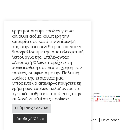
Χρησιμοποιούμε cookies για να
κάνουμε ακόμα καλύτερη την
εμπειρία σας κατά την επίσκεψή
ΑΛΚΜΗΝΗΣ 5 – 118 54 ΑΘΗΝΑ
σας στην ιστοσελίδα μας και για να
διασφαλίσουμε την αποτελεσματική
λειτουργία της. Επιλέγοντας
«Αποδοχή Όλων» παρέχετε τη
συγκατάθεση σας για τη χρήση των
cookies, σύμφωνα με την Πολιτική
Cookies της εταιρείας μας.
Μπορείτε να απενεργοποιήσετε τη
χρήση των cookies αλλάζοντας τις
σχετικές ρυθμίσεις πατώντας στην
επιλογή «Ρυθμίσεις Cookies»
Ρυθμίσεις Cookies
Αποδοχή Όλων
Ⓒ Athens Epidaurus Festival 2026 All rights reserved. | Developed
by
iSmart