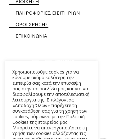
ΔΙΟΙΚΗΣΗ
ΠΛΗΡΟΦΟΡΙΕΣ ΕΙΣΙΤΗΡΙΩΝ
ΟΡΟΙ ΧΡΗΣΗΣ
ΕΠΙΚΟΙΝΩΝΙΑ
Χρησιμοποιούμε cookies για να
κάνουμε ακόμα καλύτερη την
εμπειρία σας κατά την επίσκεψή
ΑΛΚΜΗΝΗΣ 5 – 118 54 ΑΘΗΝΑ
σας στην ιστοσελίδα μας και για να
διασφαλίσουμε την αποτελεσματική
λειτουργία της. Επιλέγοντας
«Αποδοχή Όλων» παρέχετε τη
συγκατάθεση σας για τη χρήση των
cookies, σύμφωνα με την Πολιτική
Cookies της εταιρείας μας.
Μπορείτε να απενεργοποιήσετε τη
χρήση των cookies αλλάζοντας τις
σχετικές ρυθμίσεις πατώντας στην