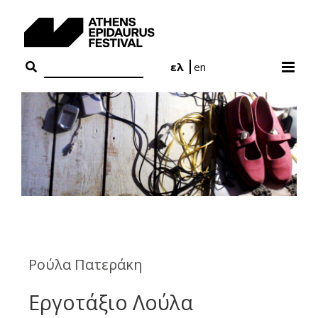
Skip
to
content
ελ
en
Ρούλα Πατεράκη
Εργοτάξιο Λούλα