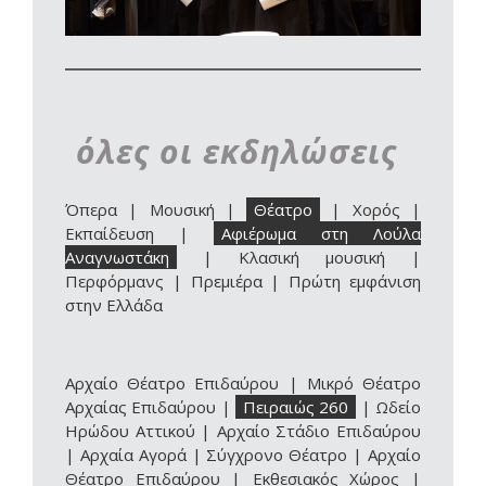
όλες οι εκδηλώσεις
Όπερα
|
Μουσική
|
Θέατρο
|
Χορός
|
Εκπαίδευση
|
Αφιέρωμα στη Λούλα
Αναγνωστάκη
|
Κλασική μουσική
|
Περφόρμανς
|
Πρεμιέρα
|
Πρώτη εμφάνιση
στην Ελλάδα
Αρχαίο Θέατρο Επιδαύρου
|
Μικρό Θέατρο
Αρχαίας Επιδαύρου
|
Πειραιώς 260
|
Ωδείο
Ηρώδου Αττικού
|
Αρχαίο Στάδιο Επιδαύρου
|
Αρχαία Αγορά
|
Σύγχρονο Θέατρο
|
Αρχαίο
Θέατρο Επιδαύρου | Εκθεσιακός Χώρος
|