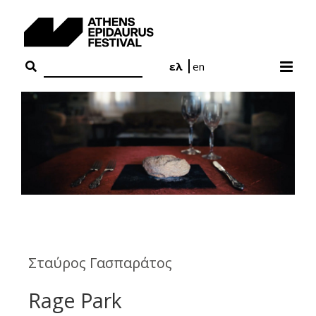
Skip
to
content
ελ
en
Σταύρος Γασπαράτος
Rage Park