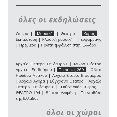
όλες οι εκδηλώσεις
Όπερα
|
Μουσική
|
Θέατρο
|
Χορός
|
Εκπαίδευση
|
Κλασική μουσική
|
Περφόρμανς
|
Πρεμιέρα
|
Πρώτη εμφάνιση στην Ελλάδα
Αρχαίο Θέατρο Επιδαύρου
|
Μικρό Θέατρο
Αρχαίας Επιδαύρου
|
Πειραιώς 260
|
Ωδείο
Ηρώδου Αττικού
|
Αρχαίο Στάδιο Επιδαύρου
|
Αρχαία Αγορά
|
Σύγχρονο Θέατρο
|
Αρχαίο
Θέατρο Επιδαύρου | Εκθεσιακός Χώρος
|
ΘΕΑΤΡΟ 104
|
Θέατρο Αλκμήνη
|
Ταινιοθήκη
της Ελλάδος
όλοι οι χώροι