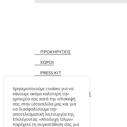
ΠΡΟΚΗΡΥΞΕΙΣ
ΧΩΡΟΙ
PRESS KIT
Χρησιμοποιούμε cookies για να
κάνουμε ακόμα καλύτερη την
ΓΕΝΙΚΕΣ ΠΛΗΡΟΦΟΡΙΕΣ
εμπειρία σας κατά την επίσκεψή
Τ.
+30 210 9282900
/ 901
σας στην ιστοσελίδα μας και για
να διασφαλίσουμε την
αποτελεσματική λειτουργία της.
Επιλέγοντας «Αποδοχή Όλων»
παρέχετε τη συγκατάθεση σας για