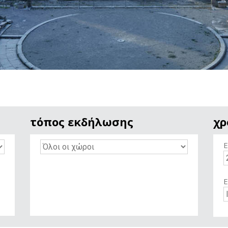
τόπος εκδήλωσης
χρ
Ε
Ε