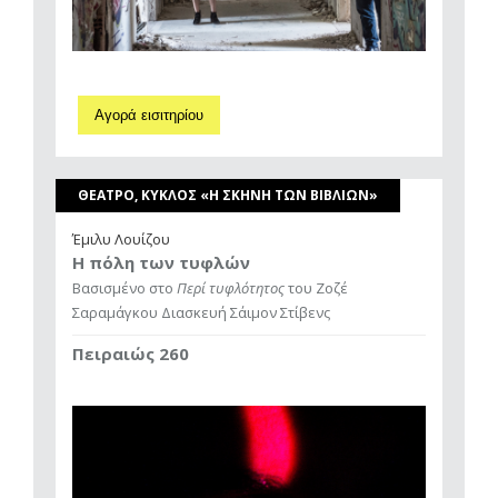
Αγορά εισιτηρίου
ΘΕΑΤΡΟ, ΚΥΚΛΟΣ «Η ΣΚΗΝΗ ΤΩΝ ΒΙΒΛΙΩΝ»
Έμιλυ Λουίζου
Η πόλη των τυφλών
Βασισμένο στο
Περί τυφλότητος
του Ζοζέ
Σαραμάγκου Διασκευή Σάιμον Στίβενς
Πειραιώς 260