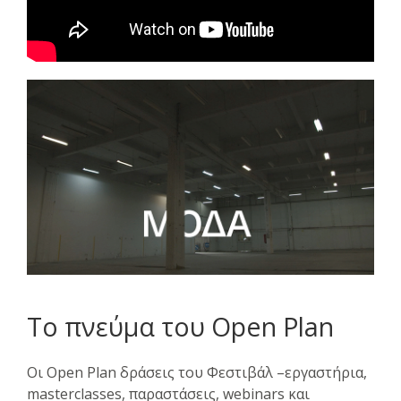
Το πνεύμα του Open Plan
Οι Open Plan δράσεις του Φεστιβάλ –εργαστήρια,
masterclasses, παραστάσεις, webinars και