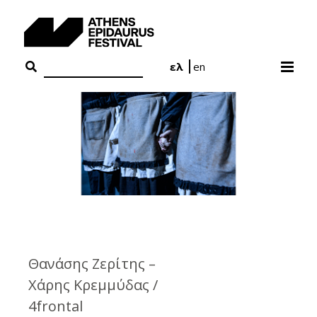
Skip
to
content
ελ
en
Θανάσης Ζερίτης –
Χάρης Κρεμμύδας /
4frontal