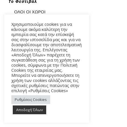
Το Φεστιβάλ
ΟΛΟΙ ΟΙ ΧΩΡΟΙ
ΤΟ ΕΡΓΟ
Χρησιμοποιούμε cookies για να
κάνουμε ακόμα καλύτερη την
ΚΑΛΛΙΤΕΧΝΙΚΗ ΔΙΕΥΘΥΝΣΗ
εμπειρία σας κατά την επίσκεψή
σας στην ιστοσελίδα μας και για να
ΔΙΟΙΚΗΣΗ
διασφαλίσουμε την αποτελεσματική
λειτουργία της. Επιλέγοντας
ΠΛΗΡΟΦΟΡΙΕΣ ΕΙΣΙΤΗΡΙΩΝ
«Αποδοχή Όλων» παρέχετε τη
συγκατάθεση σας για τη χρήση των
ΟΡΟΙ ΧΡΗΣΗΣ
cookies, σύμφωνα με την Πολιτική
Cookies της εταιρείας μας.
ΕΠΙΚΟΙΝΩΝΙΑ
Μπορείτε να απενεργοποιήσετε τη
χρήση των cookies αλλάζοντας τις
σχετικές ρυθμίσεις πατώντας στην
επιλογή «Ρυθμίσεις Cookies»
Ρυθμίσεις Cookies
Αποδοχή Όλων
ΑΛΚΜΗΝΗΣ 5 – 118 54 ΑΘΗΝΑ