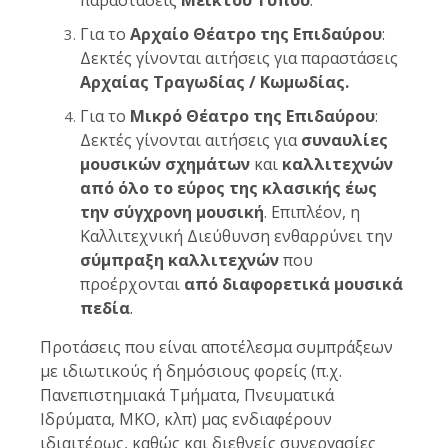
παραστάσεις
Μεικτού Τύπου
.
Για το
Αρχαίο Θέατρο της Επιδαύρου
:
Δεκτές γίνονται αιτήσεις για παραστάσεις
Αρχαίας Τραγωδίας / Κωμωδίας.
Για το
Μικρό Θέατρο της Επιδαύρου
:
Δεκτές γίνονται αιτήσεις για
συναυλίες
μουσικών σχημάτων
και
καλλιτεχνών
από όλο το εύρος της κλασικής έως
την σύγχρονη μουσική
. Επιπλέον, η
Καλλιτεχνική Διεύθυνση ενθαρρύνει την
σύμπραξη καλλιτεχνών
που
προέρχονται
από διαφορετικά μουσικά
πεδία
.
Προτάσεις που είναι αποτέλεσμα συμπράξεων
με ιδιωτικούς ή δημόσιους φορείς (π.χ.
Πανεπιστημιακά Τμήματα, Πνευματικά
Ιδρύματα, ΜΚΟ, κλπ) μας ενδιαφέρουν
ιδιαιτέρως, καθώς και διεθνείς συνεργασίες